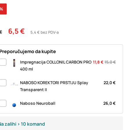
7%
6,5 €
 €
5,4 € bez PDV-a
Preporučujemo da kupite
Impregnacija COLLONIL CARBON PRO
11,8 €
15,0 €
400 ml
NABOSO KOREKTORI PRSTIJU Splay
22,0 €
Transparent II
Naboso Neuroball
26,0 €
Na zalihi > 10 komand