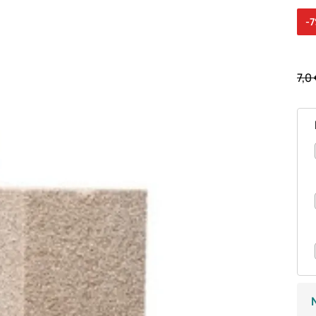
-
7,0