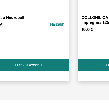
so Neuroball
COLLONIL CAR
impregnira 125
Na zalihi
 €
10,0 €
+ Stavi u košaricu
+ 