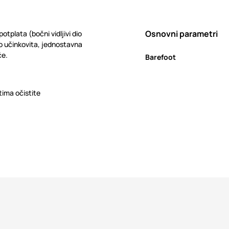
Osnovni parametri
tplata (bočni vidljivi dio
ko učinkovita, jednostavna
će.
Barefoot
tima očistite