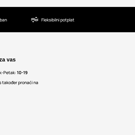
oban
Fleksibilni potplat
za vas
ak-Petak:
10-19
 također pronaći na