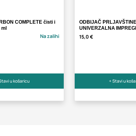
BON COMPLETE čisti i
ODBIJAČ PRLJAVŠTIN
 ml
UNIVERZALNA IMPREGN
Na zalihi
15,0 €
Stavi u košaricu
+ Stavi u koša