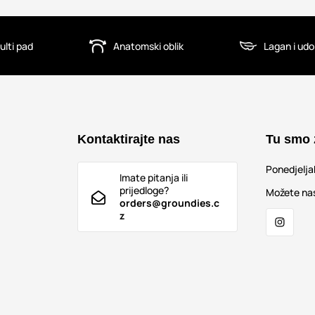
ulti pad
Anatomski oblik
Lagan i ud
Kontaktirajte nas
Tu smo 
Ponedjelj
Imate pitanja ili
prijedloge?
Možete nas
orders@groundies.c
z