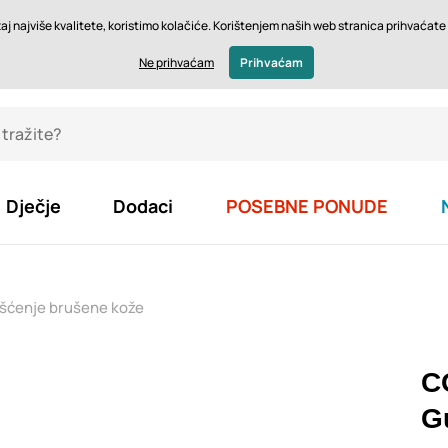
Pov
j najviše kvalitete, koristimo kolačiće. Korištenjem naših web stranica prihvaćate s
€ - HR
Ne prihvaćam
Prihvaćam
Dječje
Dodaci
POSEBNE PONUDE
šćenje brušene kože
C
G