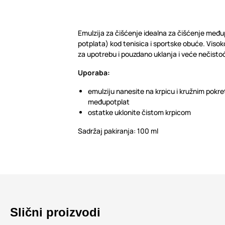
Emulzija za čišćenje idealna za čišćenje međupo
potplata) kod tenisica i sportske obuće. Viso
za upotrebu i pouzdano uklanja i veće nečisto
Uporaba:
emulziju nanesite na krpicu i kružnim pokre
međupotplat
ostatke uklonite čistom krpicom
Sadržaj pakiranja: 100 ml
Slični proizvodi