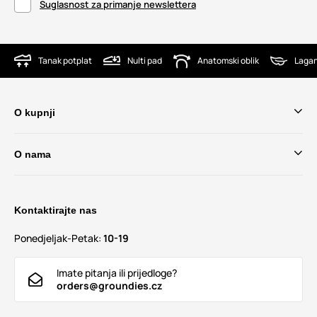
Suglasnost za primanje newslettera
Tanak potplat
Nulti pad
Anatomski oblik
Lagan
O kupnji
O nama
Kontaktirajte nas
Ponedjeljak-Petak:
10-19
Imate pitanja ili prijedloge?
orders@groundies.cz