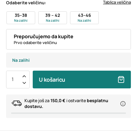
Tablica veličina
Odaberite veličinu:
35–38
39 – 42
43–46
Na zalihi
Na zalihi
Na zalihi
Preporučujemo da kupite
Prvo odaberite veličinu
Na zalihi
U košaricu
Kupite još za
150,0 €
i ostvarite
besplatnu
dostavu.