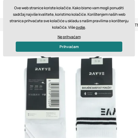
Ove web stranice koriste kolačiće. Kako bismo vam mogli ponuditi
sadržaj najviše kvalitete, koristimo kolačiće. Korištenjem naših web
stranica prihvaćate sve kolačiće u skladu s našim pravilima o korištenju
Povrat u roku od 14 dana
Brza dostava od 200 € BESPLA
kolačića. Više
ovdje
.
Ne prihvaćam
Prihvaćam