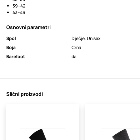
39–42
43–46
Osnovni parametri
Spol
Dječje
,
Unisex
Boja
Crna
Barefoot
da
Slični proizvodi