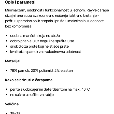
Opis i parametri
Minimalizam, udobnost i funkcionalnost u jednom. Rayve čarape
dizajnirane su za svakodnevno nošenje i aktivno kretanje –
poštuju prirodan oblik stopala i pružaju maksimalnu udobnost
bez kompromisa.
udobna manšeta koja ne steže
dobro prianjaju uz nogu i ne spuštaju se
širok dio za prste koji ne stišće prste
kvalitetan pamuk za svakodnevnu udobnost
Materijal
78% pamuk, 20% poliamid, 2% elastan
Kako se brinuti o čarapama
perite s uobičajenim deterdžentom na max. 40°C
ne sušite u sušilici za rublje
Veličine
35–38