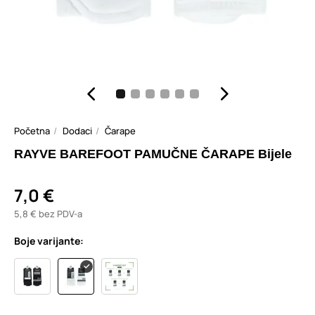
Početna
Dodaci
Čarape
RAYVE BAREFOOT PAMUČNE ČARAPE Bijele
7,0 €
5,8 € bez PDV-a
Boje varijante: