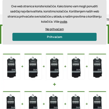
Ove web stranice koriste kolačiće. Kako bismo vam mogli ponuditi
sadržaj najviše kvalitete, koristimo kolačiće. Korištenjem naših web
stranica prihvaćate sve kolačiće u skladu s našim pravilima o korištenju
Povrat u roku od 14 dana
Brza dostava od 200 € BESPLA
kolačića. Više
ovdje
.
Ne prihvaćam
Prihvaćam