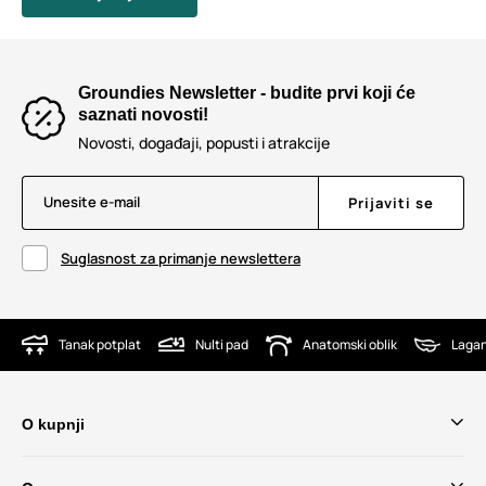
Groundies Newsletter - budite prvi koji će
saznati novosti!
Novosti, događaji, popusti i atrakcije
Unesite e-mail
Prijaviti se
Suglasnost za primanje newslettera
Tanak potplat
Nulti pad
Anatomski oblik
Lagan
O kupnji