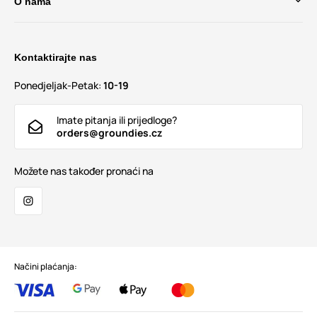
O nama
Kontaktirajte nas
Ponedjeljak-Petak:
10-19
Imate pitanja ili prijedloge?
orders@groundies.cz
Možete nas također pronaći na
Načini plaćanja: