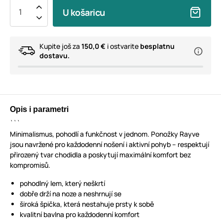
U košaricu
Kupite još za
150,0 €
i ostvarite
besplatnu
dostavu.
Opis i parametri
```
Minimalismus, pohodlí a funkčnost v jednom. Ponožky Rayve
jsou navržené pro každodenní nošení i aktivní pohyb – respektují
přirozený tvar chodidla a poskytují maximální komfort bez
kompromisů.
pohodlný lem, který neškrtí
dobře drží na noze a neshrnují se
široká špička, která nestahuje prsty k sobě
kvalitní bavlna pro každodenní komfort