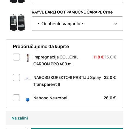
RAYVE BAREFOOT PAMUČNE ČARAPE Crne
Preporučujemo da kupite
Impregnacija COLLONIL
11,8 €
15,0 €
CARBON PRO 400 ml
NABOSO KOREKTORI PRSTIJU Splay
22,0 €
Transparent II
Naboso Neuroball
26,0 €
Na zalihi