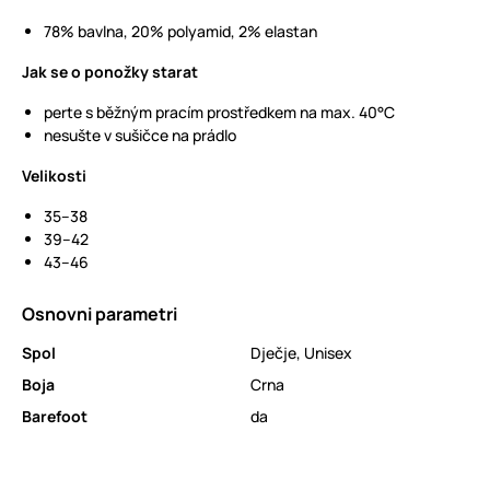
78% bavlna, 20% polyamid, 2% elastan
Jak se o ponožky starat
perte s běžným pracím prostředkem na max. 40°C
nesušte v sušičce na prádlo
Velikosti
35–38
39–42
43–46
Osnovni parametri
Spol
Dječje
,
Unisex
Boja
Crna
Barefoot
da