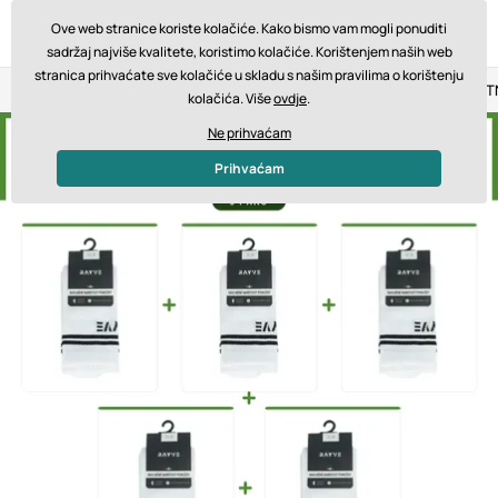
Ove web stranice koriste kolačiće. Kako bismo vam mogli ponuditi
sadržaj najviše kvalitete, koristimo kolačiće. Korištenjem naših web
stranica prihvaćate sve kolačiće u skladu s našim pravilima o korištenju
Povrat u roku od 14 dana
Brza dostava od 200 € BESPLA
kolačića. Više
ovdje
.
Ne prihvaćam
Prihvaćam