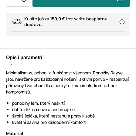
Kupite još za
150,0 €
i ostvarite
besplatnu
dostavu.
Opis i parametri
```
Minimalismus, pohodlí a funkčnost v jednom. Ponožky Rayve
jsou navržené pro každodenní nošení i aktivní pohyb – respektují
přirozený tvar chodidla a poskytují maximální komfort bez
kompromisů.
pohodlný lem, který neškrtí
dobře drží na noze a neshrnují se
široká špička, která nestahuje prsty k sobě
kvalitní bavlna pro každodenní komfort
Materiál