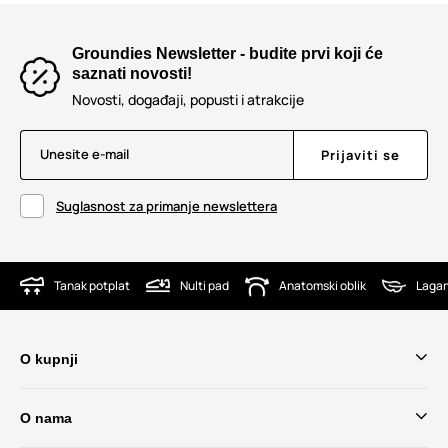
Groundies Newsletter - budite prvi koji će
saznati novosti!
Novosti, događaji, popusti i atrakcije
Unesite e-mail
Prijaviti se
Suglasnost za primanje newslettera
Tanak potplat
Nulti pad
Anatomski oblik
Lagan
O kupnji
O nama