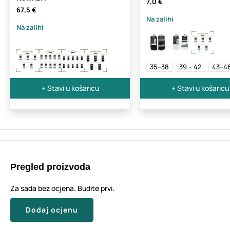
7,0 €
67,5 €
Na zalihi
Na zalihi
35–38
39 – 42
43–4
+ Stavi u košaricu
+ Stavi u košaricu
Pregled proizvoda
Za sada bez ocjena. Budite prvi.
Dodaj ocjenu