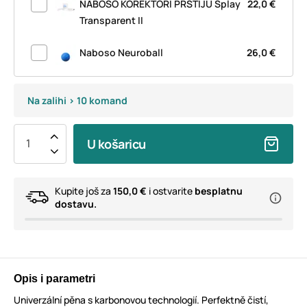
NABOSO KOREKTORI PRSTIJU Splay
22,0 €
Transparent II
Naboso Neuroball
26,0 €
Na zalihi > 10 komand
U košaricu
Kupite još za
150,0 €
i ostvarite
besplatnu
dostavu.
Opis i parametri
Univerzální pěna s karbonovou technologií. Perfektně čistí,