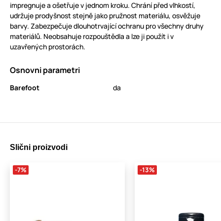
impregnuje a ošetřuje v jednom kroku. Chrání před vlhkostí,
udržuje prodyšnost stejně jako pružnost materiálu, osvěžuje
barvy. Zabezpečuje dlouhotrvající ochranu pro všechny druhy
materiálů. Neobsahuje rozpouštědla a lze ji použít i v
uzavřených prostorách.
Osnovni parametri
Barefoot
da
Slični proizvodi
-7%
-13%