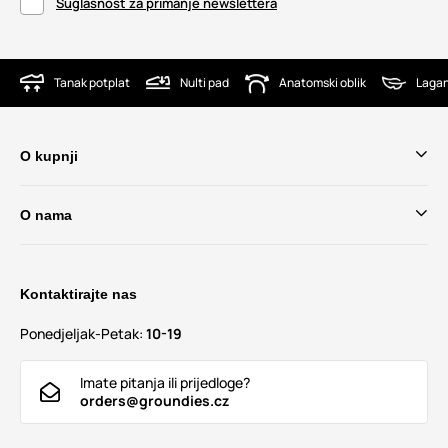
Suglasnost za primanje newslettera
Tanak potplat
Nulti pad
Anatomski oblik
Lagan
O kupnji
O nama
Kontaktirajte nas
Ponedjeljak-Petak:
10-19
Imate pitanja ili prijedloge?
orders@groundies.cz