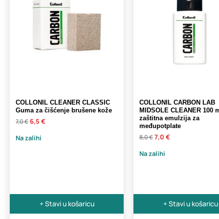
COLLONIL CLEANER CLASSIC
COLLONIL CARBON LAB
Guma za čišćenje brušene kože
MIDSOLE CLEANER 100 
zaštitna emulzija za
6,5 €
7,0 €
međupotplate
7,0 €
8,0 €
Na zalihi
Na zalihi
+ Stavi u košaricu
+ Stavi u košaricu