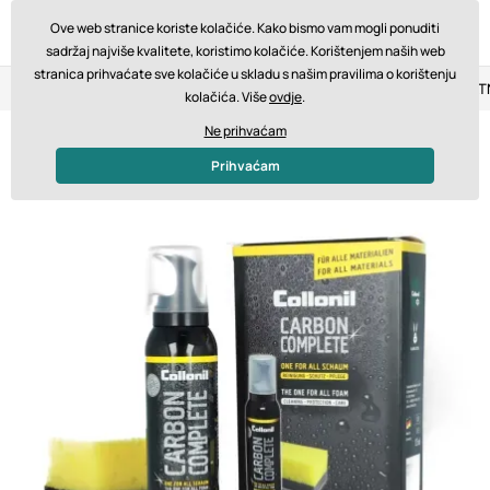
Ove web stranice koriste kolačiće. Kako bismo vam mogli ponuditi
sadržaj najviše kvalitete, koristimo kolačiće. Korištenjem naših web
stranica prihvaćate sve kolačiće u skladu s našim pravilima o korištenju
Povrat u roku od 14 dana
Brza dostava od 200 € BESPLA
kolačića. Više
ovdje
.
Ne prihvaćam
Prihvaćam