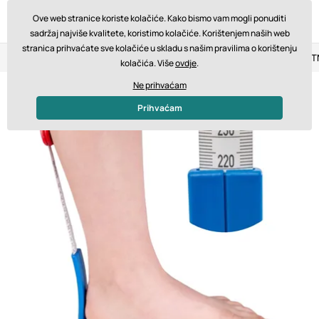
Ove web stranice koriste kolačiće. Kako bismo vam mogli ponuditi
sadržaj najviše kvalitete, koristimo kolačiće. Korištenjem naših web
stranica prihvaćate sve kolačiće u skladu s našim pravilima o korištenju
Povrat u roku od 14 dana
Brza dostava od 200 € BESPLA
kolačića. Više
ovdje
.
Ne prihvaćam
Prihvaćam