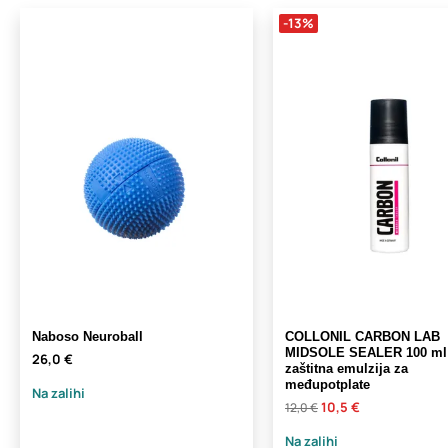
-13%
Naboso Neuroball
COLLONIL CARBON LAB
MIDSOLE SEALER 100 ml
26,0 €
zaštitna emulzija za
međupotplate
Na zalihi
10,5 €
12,0 €
Na zalihi