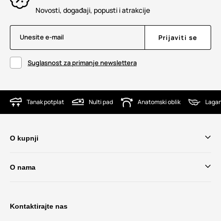
Novosti, događaji, popusti i atrakcije
Unesite e-mail
Prijaviti se
Suglasnost za primanje newslettera
Tanak potplat
Nulti pad
Anatomski oblik
Lagan
O kupnji
O nama
Kontaktirajte nas