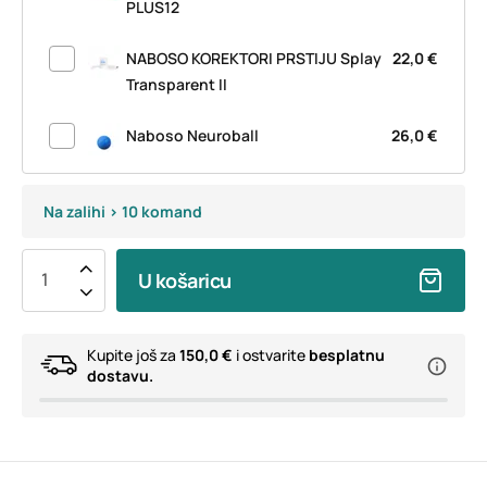
PLUS12
NABOSO KOREKTORI PRSTIJU Splay
22,0 €
Transparent II
Naboso Neuroball
26,0 €
Na zalihi > 10 komand
U košaricu
Kupite još za
150,0 €
i ostvarite
besplatnu
dostavu.