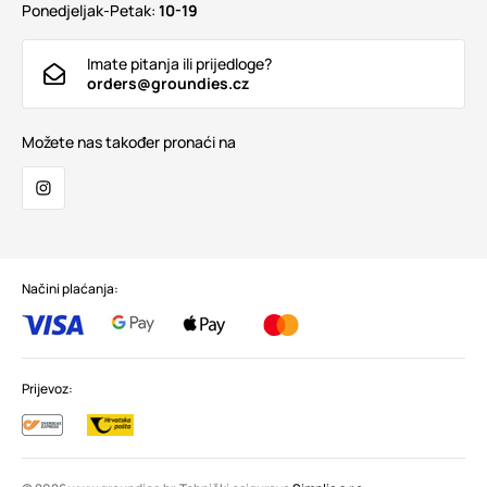
Ponedjeljak-Petak:
10-19
Imate pitanja ili prijedloge?
orders@groundies.cz
Možete nas također pronaći na
Načini plaćanja:
Prijevoz: