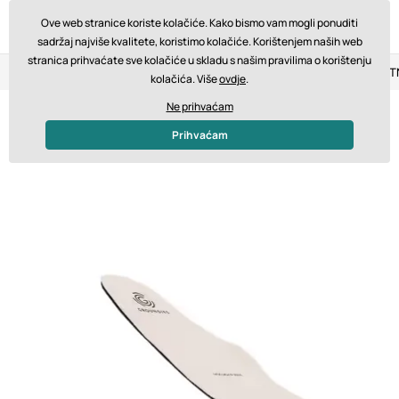
Ove web stranice koriste kolačiće. Kako bismo vam mogli ponuditi
sadržaj najviše kvalitete, koristimo kolačiće. Korištenjem naših web
stranica prihvaćate sve kolačiće u skladu s našim pravilima o korištenju
Povrat u roku od 14 dana
Brza dostava od 200 € BESPLA
kolačića. Više
ovdje
.
Ne prihvaćam
Prihvaćam