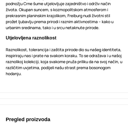
podnožju Crne šume utjelovljuje zajedništvo i održiv način
života. Okupan suncem, s kozmopolitskom atmosferom i
prekrasnim planinskim krajolikom, Freiburg nudi životni stil
prožet ljubavlju prema prirodi i raznim aktivnostima – kako u
urbanim sredinama, tako i u srcu netaknute prirode.
Utjelovljena raznolikost
Raznolikost, tolerancija i zaštita prirode dio su našeg identiteta,
inspiriraju nas i prate na svakom koraku. To se odražava i u našoj
raznolikoj kolekciji, koja svakome pruža priliku da na svoj način, u
različitim uvjetima, podijeli našu strast prema bosonogom
hodanju.
Pregled proizvoda