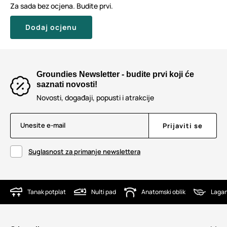
Za sada bez ocjena. Budite prvi.
Dodaj ocjenu
Groundies Newsletter - budite prvi koji će
saznati novosti!
Novosti, događaji, popusti i atrakcije
Unesite e-mail
Prijaviti se
Suglasnost za primanje newslettera
Tanak potplat
Nulti pad
Anatomski oblik
Lagan