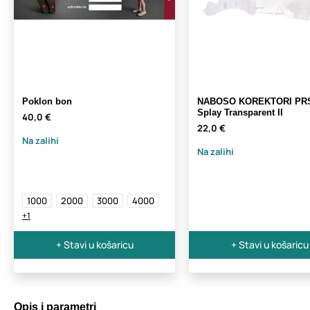
Poklon bon
NABOSO KOREKTORI PR
Splay Transparent II
40,0 €
22,0 €
Na zalihi
Na zalihi
1000
2000
3000
4000
+1
+ Stavi u košaricu
+ Stavi u košaricu
Opis i parametri