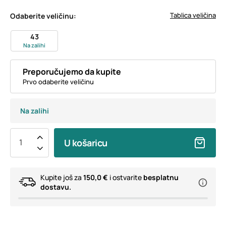
Tablica veličina
Odaberite veličinu:
43
Na zalihi
Preporučujemo da kupite
Prvo odaberite veličinu
Na zalihi
U košaricu
Kupite još za
150,0 €
i ostvarite
besplatnu
dostavu.