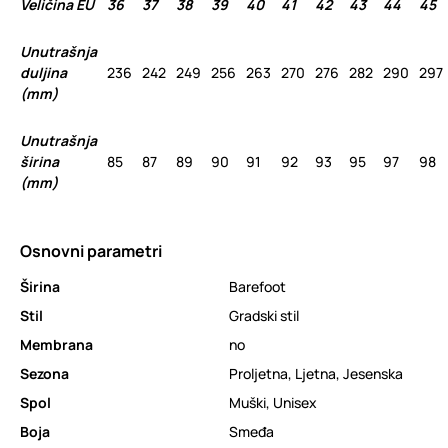
Veličina EU
36
37
38
39
40
41
42
43
44
45
Unutrašnja
duljina
236
242
249
256
263
270
276
282
290
297
(mm)
Unutrašnja
širina
85
87
89
90
91
92
93
95
97
98
(mm)
Osnovni parametri
Širina
Barefoot
Stil
Gradski stil
Membrana
no
Sezona
Proljetna
,
Ljetna
,
Jesenska
Spol
Muški
,
Unisex
Boja
Smeđa