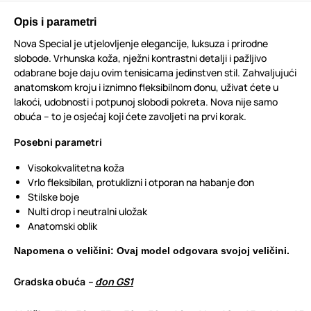
Opis i parametri
Nova Special je utjelovljenje elegancije, luksuza i prirodne
slobode. Vrhunska koža, nježni kontrastni detalji i pažljivo
odabrane boje daju ovim tenisicama jedinstven stil. Zahvaljujući
anatomskom kroju i iznimno fleksibilnom đonu, uživat ćete u
lakoći, udobnosti i potpunoj slobodi pokreta. Nova nije samo
obuća – to je osjećaj koji ćete zavoljeti na prvi korak.
Posebni parametri
Visokokvalitetna koža
Vrlo fleksibilan, protuklizni i otporan na habanje đon
Stilske boje
Nulti drop i neutralni uložak
Anatomski oblik
Napomena o veličini: Ovaj model odgovara svojoj veličini.
Gradska obuća
–
đon GS1