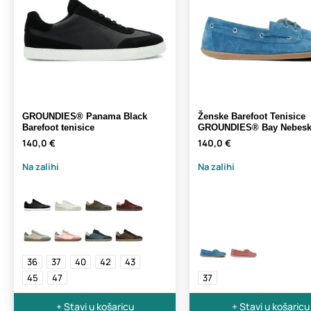
GROUNDIES® Panama Black
Ženske Barefoot Tenisice
Barefoot tenisice
GROUNDIES® Bay Nebeski
140,0 €
140,0 €
Na zalihi
Na zalihi
36
37
40
42
43
45
47
37
+ Stavi u košaricu
+ Stavi u košaricu