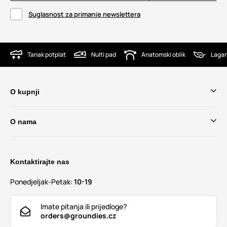
Suglasnost za primanje newslettera
Tanak potplat
Nulti pad
Anatomski oblik
Lagan
O kupnji
O nama
Kontaktirajte nas
Ponedjeljak-Petak:
10-19
Imate pitanja ili prijedloge?
orders@groundies.cz