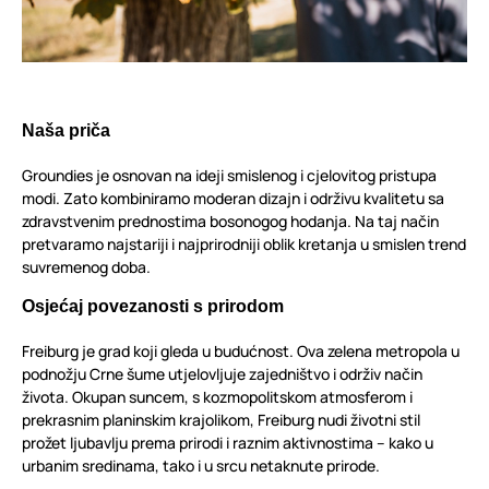
Naša priča
Groundies je osnovan na ideji smislenog i cjelovitog pristupa
modi. Zato kombiniramo moderan dizajn i održivu kvalitetu sa
zdravstvenim prednostima bosonogog hodanja. Na taj način
pretvaramo najstariji i najprirodniji oblik kretanja u smislen trend
suvremenog doba.
Osjećaj povezanosti s prirodom
Freiburg je grad koji gleda u budućnost. Ova zelena metropola u
podnožju Crne šume utjelovljuje zajedništvo i održiv način
života. Okupan suncem, s kozmopolitskom atmosferom i
prekrasnim planinskim krajolikom, Freiburg nudi životni stil
prožet ljubavlju prema prirodi i raznim aktivnostima – kako u
urbanim sredinama, tako i u srcu netaknute prirode.