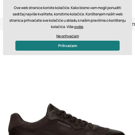
Ove web stranice koriste kolačiće. Kako bismo vam mogli ponuditi
sadržaj najviše kvalitete, koristimo kolačiće. Korištenjem naših web
stranica prihvaćate sve kolačiće u skladu s našim pravilima o korištenju
Povrat u roku od 14 dana
Brza dostava od 200 € BESPLA
kolačića. Više
ovdje
.
Ne prihvaćam
Prihvaćam