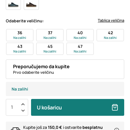
Tablica veličina
Odaberite veličinu:
36
37
40
42
Na zalihi
Na zalihi
Na zalihi
Na zalihi
43
45
47
Na zalihi
Na zalihi
Na zalihi
Preporučujemo da kupite
Prvo odaberite veličinu
Na zalihi
U košaricu
Kupite još za
150,0 €
i ostvarite
besplatnu