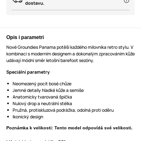
dostavu.
Opis i parametri
Nové Groundies Panama potěší každého milovníka retro stylu. V
kombinaci s moderním designem a dokonalým zpracováním kůže
udávají módní směr letošní barefoot sezóny.
Speciální parametry
Neomezený pocit bosé chůze
Jemné detaily hladké kůže a semiše
Anatomicky tvarovaná špička
Nulový drop a neutrální stélka
Pružná, protiskluzová podrážka, odolná proti oděru
Ikonický design
Poznámka k velikosti: Tento model odpovídá své velikosti.