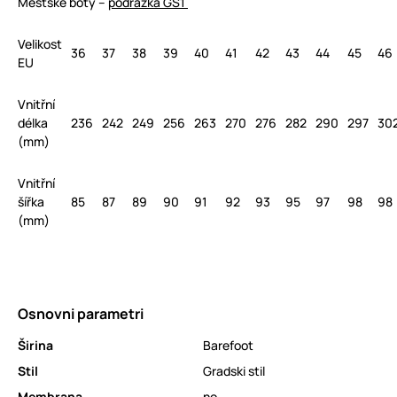
Městské boty –
podrážka GS1
Velikost
36
37
38
39
40
41
42
43
44
45
46
EU
Vnitřní
délka
236
242
249
256
263
270
276
282
290
297
30
(mm)
Vnitřní
šířka
85
87
89
90
91
92
93
95
97
98
98
(mm)
Osnovni parametri
Širina
Barefoot
Stil
Gradski stil
Membrana
no