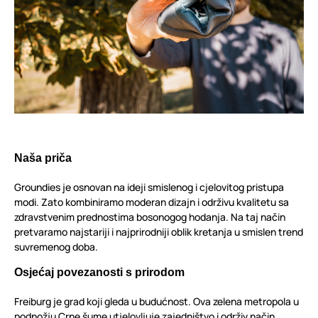
Naša priča
Groundies je osnovan na ideji smislenog i cjelovitog pristupa
modi. Zato kombiniramo moderan dizajn i održivu kvalitetu sa
zdravstvenim prednostima bosonogog hodanja. Na taj način
pretvaramo najstariji i najprirodniji oblik kretanja u smislen trend
suvremenog doba.
Osjećaj povezanosti s prirodom
Freiburg je grad koji gleda u budućnost. Ova zelena metropola u
podnožju Crne šume utjelovljuje zajedništvo i održiv način