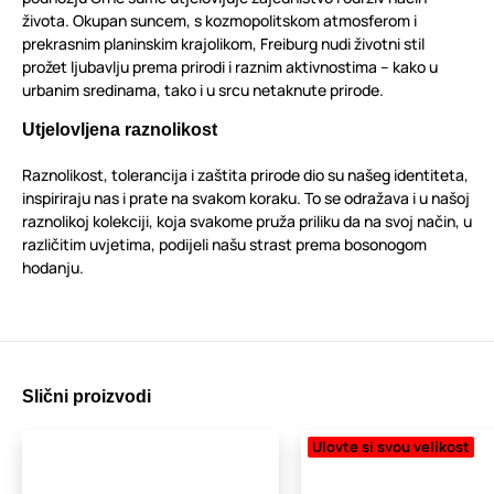
života. Okupan suncem, s kozmopolitskom atmosferom i
prekrasnim planinskim krajolikom, Freiburg nudi životni stil
prožet ljubavlju prema prirodi i raznim aktivnostima – kako u
urbanim sredinama, tako i u srcu netaknute prirode.
Utjelovljena raznolikost
Raznolikost, tolerancija i zaštita prirode dio su našeg identiteta,
inspiriraju nas i prate na svakom koraku. To se odražava i u našoj
raznolikoj kolekciji, koja svakome pruža priliku da na svoj način, u
različitim uvjetima, podijeli našu strast prema bosonogom
hodanju.
Slični proizvodi
Ulovte si svou velikost