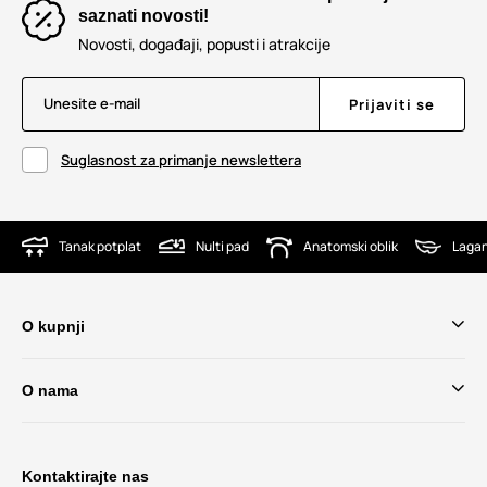
saznati novosti!
Novosti, događaji, popusti i atrakcije
Unesite e-mail
Prijaviti se
Suglasnost za primanje newslettera
Tanak potplat
Nulti pad
Anatomski oblik
Lagan
O kupnji
O nama
Kontaktirajte nas