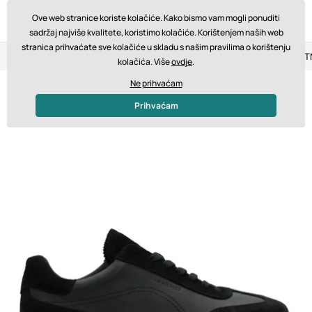
Ove web stranice koriste kolačiće. Kako bismo vam mogli ponuditi
sadržaj najviše kvalitete, koristimo kolačiće. Korištenjem naših web
stranica prihvaćate sve kolačiće u skladu s našim pravilima o korištenju
Povrat u roku od 14 dana
Brza dostava od 200 € BESPLA
kolačića. Više
ovdje
.
Ne prihvaćam
Prihvaćam