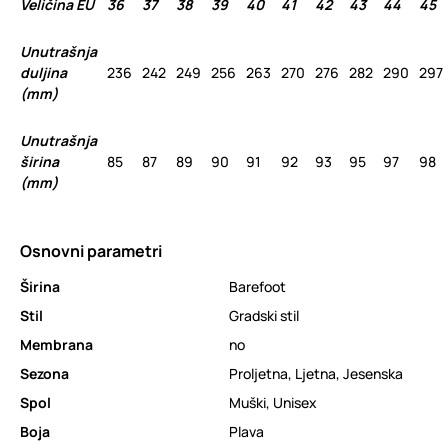
Veličina EU
36
37
38
39
40
41
42
43
44
45
Unutrašnja
duljina
236
242
249
256
263
270
276
282
290
297
(mm)
Unutrašnja
širina
85
87
89
90
91
92
93
95
97
98
(mm)
Osnovni parametri
Širina
Barefoot
Stil
Gradski stil
Membrana
no
Sezona
Proljetna
,
Ljetna
,
Jesenska
Spol
Muški
,
Unisex
Boja
Plava