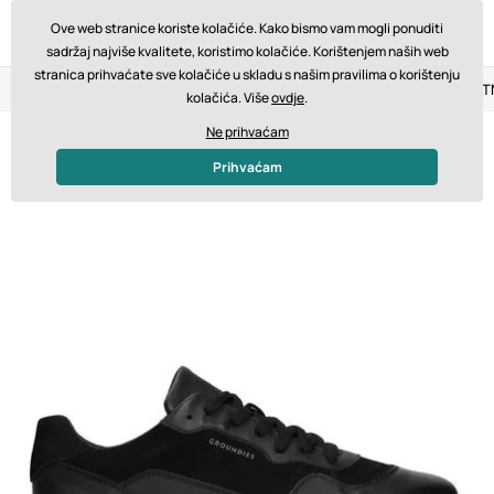
Ove web stranice koriste kolačiće. Kako bismo vam mogli ponuditi
sadržaj najviše kvalitete, koristimo kolačiće. Korištenjem naših web
stranica prihvaćate sve kolačiće u skladu s našim pravilima o korištenju
Povrat u roku od 14 dana
Brza dostava od 200 € BESPLA
kolačića. Više
ovdje
.
Ne prihvaćam
Prihvaćam