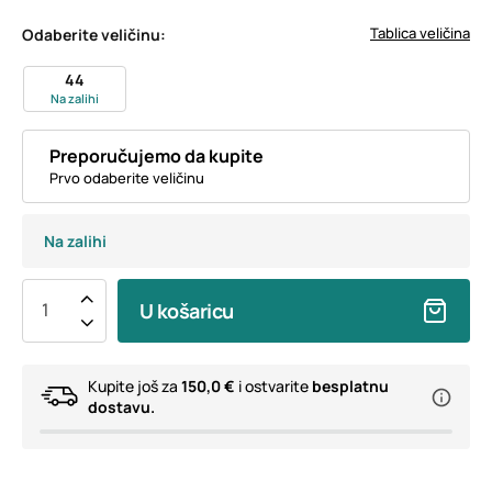
Tablica veličina
Odaberite veličinu:
44
Na zalihi
Preporučujemo da kupite
Prvo odaberite veličinu
Na zalihi
U košaricu
Kupite još za
150,0 €
i ostvarite
besplatnu
dostavu.