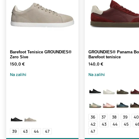
Barefoot Tenisice GROUNDIES®
GROUNDIES® Panama Bo
Zero Sive
Barefoot tenisice
150,0 €
140,0 €
Na zalihi
Na zalihi
36
37
38
39
40
42
43
44
45
4
39
43
44
47
47