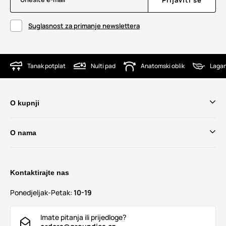
Suglasnost za primanje newslettera
Tanak potplat
Nulti pad
Anatomski oblik
Lagan
O kupnji
O nama
Kontaktirajte nas
Ponedjeljak-Petak:
10-19
Imate pitanja ili prijedloge?