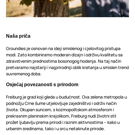
Naša priča
Groundies je osnovan na ideji smislenog i cjelovitog pristupa
modi. Zato kombiniramo moderan dizajn i održivu kvalitetu sa
zdravstvenim prednostima bosonogog hodanja. Na taj način
pretvaramo najstariji i najprirodniji oblik kretanja u smislen trend
suvremenog doba.
Osjećaj povezanosti s prirodom
Freiburg je grad koji gleda u budućnost. Ova zelena metropola u
podnožju Crne šume utjelovljuje zajedništvo i održiv način
života. Okupan suncem, s kozmopolitskom atmosferom i
prekrasnim planinskim krajolikom, Freiburg nudi životni stil
prožet ljubavlju prema prirodi i raznim aktivnostima – kako u
urbanim sredinama, tako i u srcu netaknute prirode.