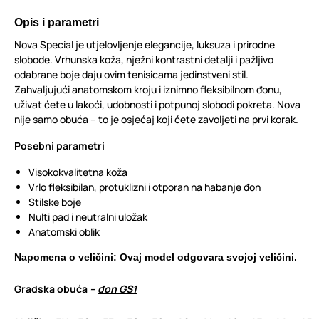
Opis i parametri
Nova Special je utjelovljenje elegancije, luksuza i prirodne
slobode. Vrhunska koža, nježni kontrastni detalji i pažljivo
odabrane boje daju ovim tenisicama jedinstveni stil.
Zahvaljujući anatomskom kroju i iznimno fleksibilnom đonu,
uživat ćete u lakoći, udobnosti i potpunoj slobodi pokreta. Nova
nije samo obuća – to je osjećaj koji ćete zavoljeti na prvi korak.
Posebni parametri
Visokokvalitetna koža
Vrlo fleksibilan, protuklizni i otporan na habanje đon
Stilske boje
Nulti pad i neutralni uložak
Anatomski oblik
Napomena o veličini: Ovaj model odgovara svojoj veličini.
Gradska obuća
–
đon GS1