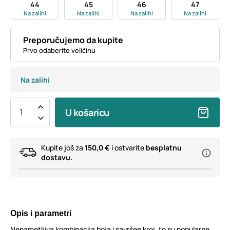
44
45
46
47
Na zalihi
Na zalihi
Na zalihi
Na zalihi
Preporučujemo da kupite
Prvo odaberite veličinu
Na zalihi
U košaricu
Kupite još za
150,0 €
i ostvarite
besplatnu
dostavu.
Opis i parametri
Nenametljiva kombinacija boja i savršen kroj, to su popularne