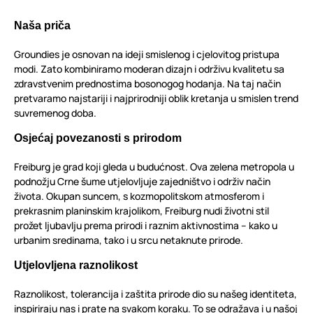
Naša priča
Groundies je osnovan na ideji smislenog i cjelovitog pristupa
modi. Zato kombiniramo moderan dizajn i održivu kvalitetu sa
zdravstvenim prednostima bosonogog hodanja. Na taj način
pretvaramo najstariji i najprirodniji oblik kretanja u smislen trend
suvremenog doba.
Osjećaj povezanosti s prirodom
Freiburg je grad koji gleda u budućnost. Ova zelena metropola u
podnožju Crne šume utjelovljuje zajedništvo i održiv način
života. Okupan suncem, s kozmopolitskom atmosferom i
prekrasnim planinskim krajolikom, Freiburg nudi životni stil
prožet ljubavlju prema prirodi i raznim aktivnostima – kako u
urbanim sredinama, tako i u srcu netaknute prirode.
Utjelovljena raznolikost
Raznolikost, tolerancija i zaštita prirode dio su našeg identiteta,
inspiriraju nas i prate na svakom koraku. To se odražava i u našoj