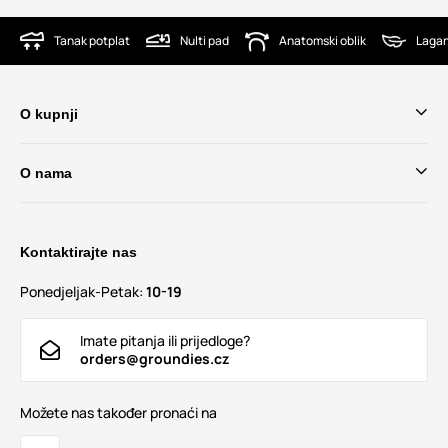
Tanak potplat
Nulti pad
Anatomski oblik
Lagan
O kupnji
O nama
Kontaktirajte nas
Ponedjeljak-Petak:
10-19
Imate pitanja ili prijedloge?
orders@groundies.cz
Možete nas također pronaći na