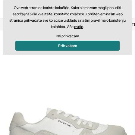
Ove web stranice koriste kolačiće. Kako bismo vam mogli ponuditi
sadržaj najviše kvalitete, koristimo kolačiće. Korištenjem naših web
stranica prihvaćate sve kolačiće u skladu s našim pravilima o korištenju
Povrat u roku od 14 dana
Brza dostava od 200 € BESPLA
kolačića. Više
ovdje
.
Ne prihvaćam
Prihvaćam