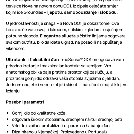
tenisice
Nova
na novom đonu GO1. Iz cipele osjećate smjer
kojim ide Groundies –
ljepotu, samopouzdanje i slobodu
.
U jednostavnosti je snaga – a Nova GO1 je dokaz tome. Ove
tenisice će vas osvojiti lakoćom, stilskim izgledom i osjećajem
potpune slobode.
Elegantna silueta
s čistim linijama odgovara
svakom outfitu, bilo da idete u grad, na posao ili na opuštanje
vikendom.
Ultratanki i fleksibilni đon
TrueSense® GO1 omogućava vam
prirodno kretanje i maksimalan kontakt sa zemljom. Vrh
anatomskog oblika daje prstima prostor koji zaslužuju, a
prozračni gornji dio održava vaša stopala svježima cijeli dan.
Jednom obujete i nećete htjeti skinuti – barefoot u najstilskijem
izdanju.
Posebni parametri
Gornji dio od kvalitetne kože
odgovara širokim stopalima, srednjem nártu i srednjoj peti
Vrlo fleksibilan, protuklizni i otporan na habanje đon
Dizajnirano u Njemačkoj. Proizvedeno u Portugalu