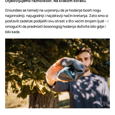
Utjelovljujemo raznolikost. Na svakom koraku.
Groundies se temelji na uvjerenju da je hodanje bosih nogu
najprirodniji, najugodniji i najzdraviji način kretanja. Zato smo si
postavili zadatak podijeliti ovu strast s što većim brojem ljudi – i
omogućiti da prednosti bosonogog hodanja doživite bilo gdje i
bilo kada.