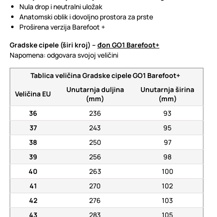
Nula drop i neutralni uložak
Anatomski oblik i dovoljno prostora za prste
Proširena verzija Barefoot +
Gradske cipele (širi kroj) –
đon GO1 Barefoot+
Napomena: odgovara svojoj veličini
Tablica veličina Gradske cipele GO1 Barefoot+
Unutarnja duljina
Unutarnja širina
Veličina EU
(mm)
(mm)
36
236
93
37
243
95
38
250
97
39
256
98
40
263
100
41
270
102
42
276
103
43
283
105