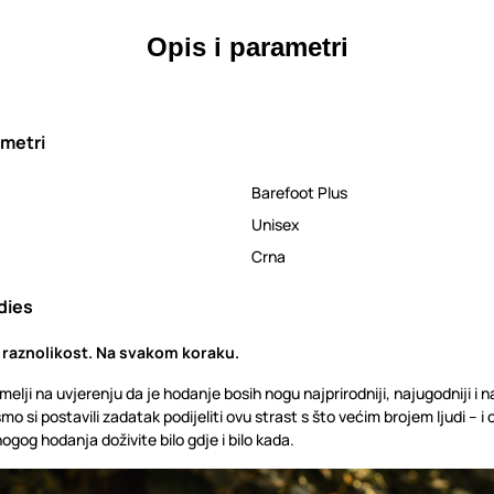
Opis i parametri
metri
Barefoot Plus
Unisex
Crna
dies
 raznolikost. Na svakom koraku.
elji na uvjerenju da je hodanje bosih nogu najprirodniji, najugodniji i na
mo si postavili zadatak podijeliti ovu strast s što većim brojem ljudi – i
gog hodanja doživite bilo gdje i bilo kada.