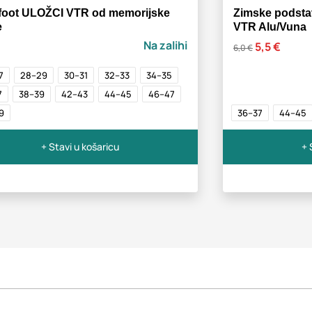
foot ULOŽCI VTR od memorijske
Zimske podstav
e
VTR Alu/Vuna
Na zalihi
5,5 €
6,0 €
7
28–29
30–31
32–33
34–35
7
38–39
42–43
44–45
46–47
9
36–37
44–45
+ Stavi u košaricu
+ 