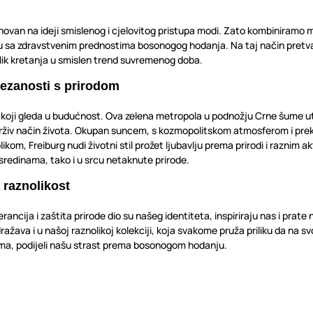
novan na ideji smislenog i cjelovitog pristupa modi. Zato kombiniramo m
tu sa zdravstvenim prednostima bosonogog hodanja. Na taj način pretva
oblik kretanja u smislen trend suvremenog doba.
ezanosti s prirodom
d koji gleda u budućnost. Ova zelena metropola u podnožju Crne šume ut
drživ način života. Okupan suncem, s kozmopolitskom atmosferom i pre
likom, Freiburg nudi životni stil prožet ljubavlju prema prirodi i raznim a
sredinama, tako i u srcu netaknute prirode.
 raznolikost
erancija i zaštita prirode dio su našeg identiteta, inspiriraju nas i prat
ražava i u našoj raznolikoj kolekciji, koja svakome pruža priliku da na sv
tima, podijeli našu strast prema bosonogom hodanju.