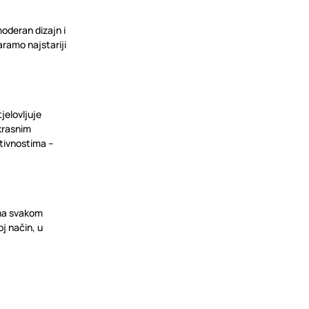
oderan dizajn i
ramo najstariji
jelovljuje
krasnim
ktivnostima –
e na svakom
oj način, u