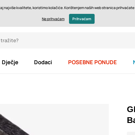
Pov
j najviše kvalitete, koristimo kolačiće. Korištenjem naših web stranica prihvaćate s
€ - HR
Ne prihvaćam
Prihvaćam
Dječje
Dodaci
POSEBNE PONUDE
G
B