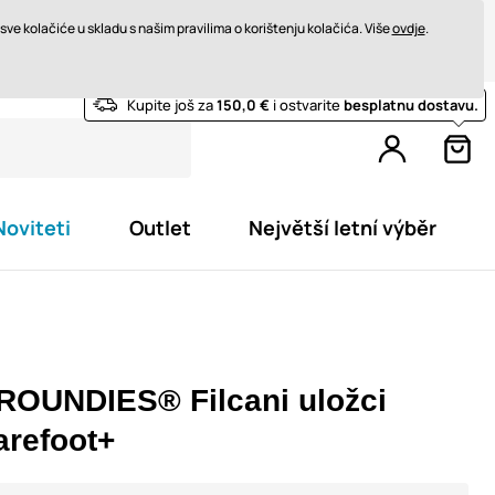
rat u roku od 14 dana
Brza dostava od 200 € BESPLATNO
ve kolačiće u skladu s našim pravilima o korištenju kolačića. Više
ovdje
.
Kupite još za
150,0 €
i ostvarite
besplatnu dostavu.
Noviteti
Outlet
Největší letní výběr
ROUNDIES® Filcani uložci
arefoot+