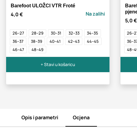
Barefoot ULOŽCI VTR Froté
Bare
pjen
Na zalihi
4,0 €
5,0 €
26–27
28–29
30–31
32–33
34–35
26–2
36–37
38–39
40–41
42–43
44–45
36–3
46–47
48–49
48–4
+ Stavi u košaricu
Opis i parametri
Ocjena