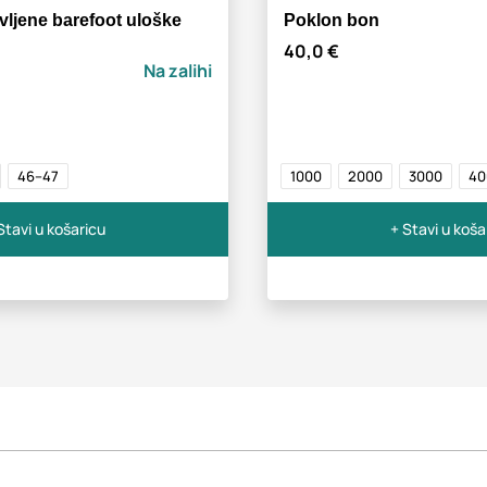
ljene barefoot uloške
Poklon bon
40,0 €
Na zalihi
46–47
1000
2000
3000
40
Stavi u košaricu
+ Stavi u koša