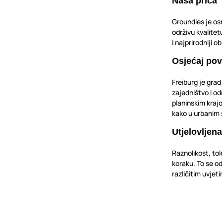
Naša priča
Groundies je os
održivu kvalite
i najprirodniji 
Osjećaj pov
Freiburg je gra
zajedništvo i o
planinskim krajo
kako u urbanim 
Utjelovljena
Raznolikost, tol
koraku. To se od
različitim uvje