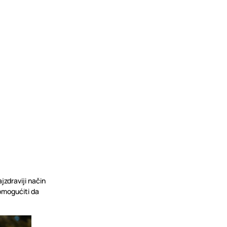
jzdraviji način
 omogućiti da