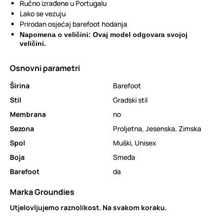
Ručno izrađene u Portugalu
Lako se vezuju
Prirodan osjećaj barefoot hodanja
Napomena o veličini: Ovaj model odgovara svojoj
veličini.
Osnovni parametri
Širina
Barefoot
Stil
Gradski stil
Membrana
no
Sezona
Proljetna
,
Jesenska
,
Zimska
Spol
Muški
,
Unisex
Boja
Smeđa
Barefoot
da
Marka Groundies
Utjelovljujemo raznolikost. Na svakom koraku.