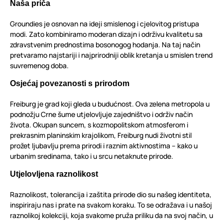
Naša priča
Groundies je osnovan na ideji smislenog i cjelovitog pristupa
modi. Zato kombiniramo moderan dizajn i održivu kvalitetu sa
zdravstvenim prednostima bosonogog hodanja. Na taj način
pretvaramo najstariji i najprirodniji oblik kretanja u smislen trend
suvremenog doba.
Osjećaj povezanosti s prirodom
Freiburg je grad koji gleda u budućnost. Ova zelena metropola u
podnožju Crne šume utjelovljuje zajedništvo i održiv način
života. Okupan suncem, s kozmopolitskom atmosferom i
prekrasnim planinskim krajolikom, Freiburg nudi životni stil
prožet ljubavlju prema prirodi i raznim aktivnostima – kako u
urbanim sredinama, tako i u srcu netaknute prirode.
Utjelovljena raznolikost
Raznolikost, tolerancija i zaštita prirode dio su našeg identiteta,
inspiriraju nas i prate na svakom koraku. To se odražava i u našoj
raznolikoj kolekciji, koja svakome pruža priliku da na svoj način, u