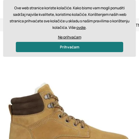
Ove web stranice koriste kolačiće. Kako bismo vam mogli ponuditi
sadržaj najviše kvalitete, koristimo kolačiće. Korištenjem naših web
stranica prihvaćate sve kolačiće u skladu s našim pravilima o korištenju
Povrat u roku od 14 dana
Brza dostava od 200 € BESPLA
kolačića. Više
ovdje
.
Ne prihvaćam
Prihvaćam