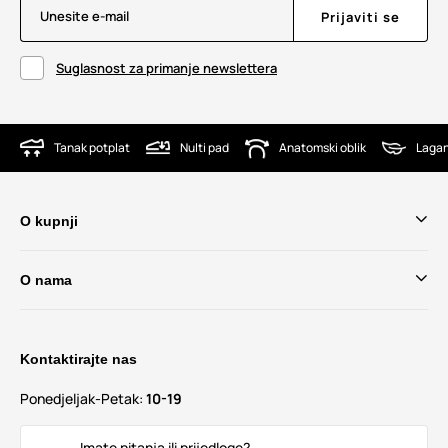
Unesite e-mail
Prijaviti se
Suglasnost za primanje newslettera
Tanak potplat
Nulti pad
Anatomski oblik
Lagan
O kupnji
O nama
Kontaktirajte nas
Ponedjeljak-Petak:
10-19
Imate pitanja ili prijedloge?