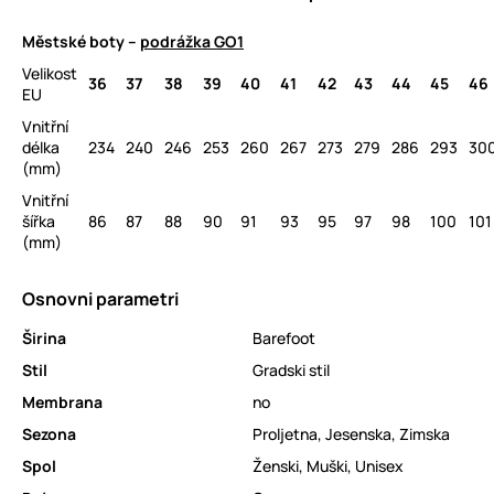
Městské boty –
podrážka GO1
Velikost
36
37
38
39
40
41
42
43
44
45
46
EU
Vnitřní
délka
234
240
246
253
260
267
273
279
286
293
30
(mm)
Vnitřní
šířka
86
87
88
90
91
93
95
97
98
100
101
(mm)
Osnovni parametri
Širina
Barefoot
Stil
Gradski stil
Membrana
no
Sezona
Proljetna
,
Jesenska
,
Zimska
Spol
Ženski
,
Muški
,
Unisex