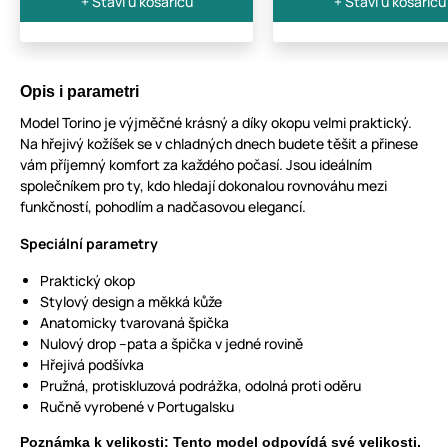
+ Stavi u košaricu
+ Stavi u košaricu
Opis i parametri
Model Torino je výjměčné krásný a díky okopu velmi praktický.
Na hřejivý kožíšek se v chladných dnech budete těšit a přinese
vám příjemný komfort za každého počasí. Jsou ideálním
společníkem pro ty, kdo hledají dokonalou rovnováhu mezi
funkčností, pohodlím a nadčasovou elegancí.
Speciální parametry
Praktický okop
Stylový design a měkká kůže
Anatomicky tvarovaná špička
Nulový drop –pata a špička v jedné rovině
Hřejivá podšívka
Pružná, protiskluzová podrážka, odolná proti oděru
Ručně vyrobené v Portugalsku
Poznámka k velikosti: Tento model odpovídá své velikosti.