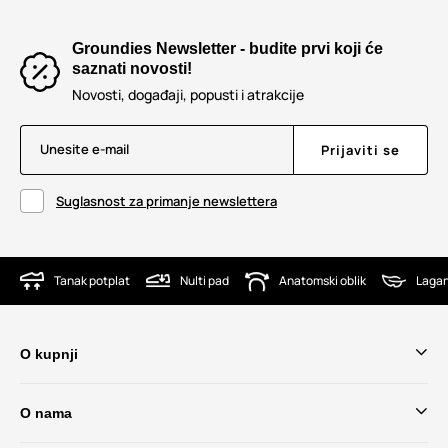
Groundies Newsletter - budite prvi koji će
saznati novosti!
Novosti, događaji, popusti i atrakcije
Unesite e-mail
Prijaviti se
Suglasnost za primanje newslettera
Tanak potplat
Nulti pad
Anatomski oblik
Lagan
O kupnji
O nama