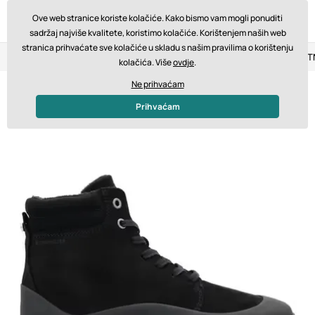
Ove web stranice koriste kolačiće. Kako bismo vam mogli ponuditi
sadržaj najviše kvalitete, koristimo kolačiće. Korištenjem naših web
stranica prihvaćate sve kolačiće u skladu s našim pravilima o korištenju
Povrat u roku od 14 dana
Brza dostava od 200 € BESPLA
kolačića. Više
ovdje
.
Ne prihvaćam
Prihvaćam