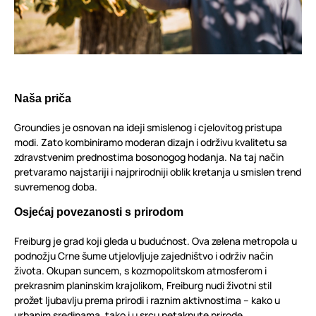
Naša priča
Groundies je osnovan na ideji smislenog i cjelovitog pristupa
modi. Zato kombiniramo moderan dizajn i održivu kvalitetu sa
zdravstvenim prednostima bosonogog hodanja. Na taj način
pretvaramo najstariji i najprirodniji oblik kretanja u smislen trend
suvremenog doba.
Osjećaj povezanosti s prirodom
Freiburg je grad koji gleda u budućnost. Ova zelena metropola u
podnožju Crne šume utjelovljuje zajedništvo i održiv način
života. Okupan suncem, s kozmopolitskom atmosferom i
prekrasnim planinskim krajolikom, Freiburg nudi životni stil
prožet ljubavlju prema prirodi i raznim aktivnostima – kako u
urbanim sredinama, tako i u srcu netaknute prirode.