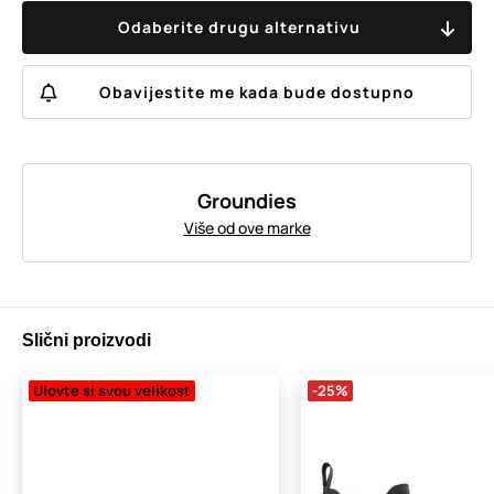
Odaberite drugu alternativu
Obavijestite me kada bude dostupno
Groundies
Više od ove marke
Slični proizvodi
Ulovte si svou velikost
-25%