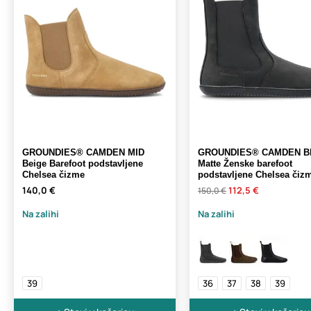
GROUNDIES® CAMDEN MID
GROUNDIES® CAMDEN Bl
Beige Barefoot podstavljene
Matte Ženske barefoot
Chelsea čizme
podstavljene Chelsea čiz
140,0 €
112,5 €
150,0 €
Na zalihi
Na zalihi
39
36
37
38
39