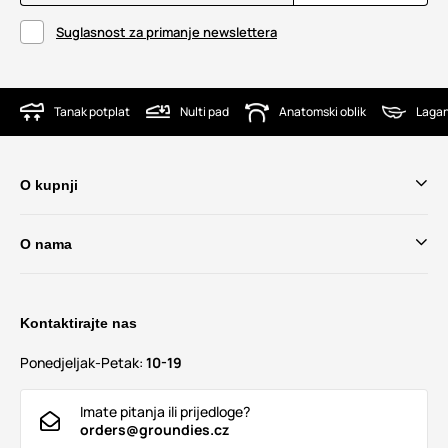
Suglasnost za primanje newslettera
Tanak potplat
Nulti pad
Anatomski oblik
Lagan
O kupnji
O nama
Kontaktirajte nas
Ponedjeljak-Petak:
10-19
Imate pitanja ili prijedloge?
orders@groundies.cz