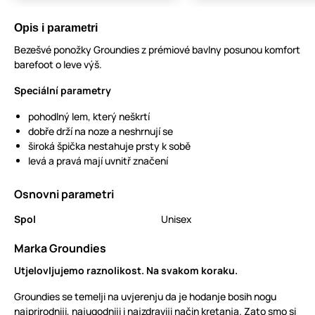
Opis i parametri
Bezešvé ponožky Groundies z prémiové bavlny posunou komfort
barefoot o leve výš.
Speciální parametry
pohodlný lem, který neškrtí
dobře drží na noze a neshrnují se
široká špička nestahuje prsty k sobě
levá a pravá mají uvnitř značení
Osnovni parametri
Spol
Unisex
Marka Groundies
Utjelovljujemo raznolikost. Na svakom koraku.
Groundies se temelji na uvjerenju da je hodanje bosih nogu
najprirodniji, najugodniji i najzdraviji način kretanja. Zato smo si