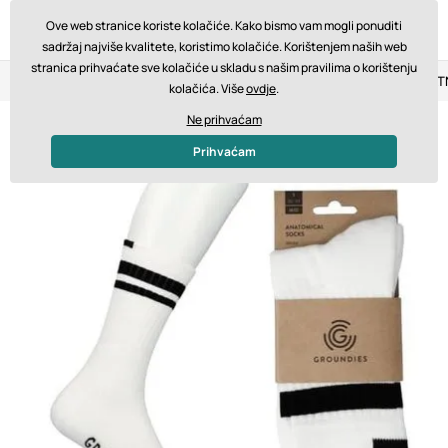
Ove web stranice koriste kolačiće. Kako bismo vam mogli ponuditi
sadržaj najviše kvalitete, koristimo kolačiće. Korištenjem naših web
stranica prihvaćate sve kolačiće u skladu s našim pravilima o korištenju
Povrat u roku od 14 dana
Brza dostava od 200 € BESPLA
kolačića. Više
ovdje
.
Ne prihvaćam
Prihvaćam