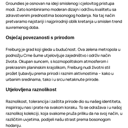
Groundies je osnovan na ideji smislenog i cjelovitog pristupa
modi. Zato kombiniramo moderan dizajn i održivu kvalitetu sa
zdravstvenim prednostima bosonogog hodanja. Na taj način
pretvaramo najstariji i najprirodniji oblik kretanja u smislen trend
suvremenog doba.
Osjećaj povezanosti s prirodom
Freiburg je grad koji gleda u budućnost. Ova zelena metropola u
podnožju Crne šume utjelovljuje zajedništvo i održiv način
života. Okupan suncem, s kozmopolitskom atmosferom i
prekrasnim planinskim krajolikom, Freiburg nudi životni stil
prožet ljubavlju prema prirodi i raznim aktivnostima – kako u
urbanim sredinama, tako i u srcu netaknute prirode.
Utjelovljena raznolikost
Raznolikost, tolerancija i zaštita prirode dio su našeg identiteta,
inspiriraju nas i prate na svakom koraku. To se odražava i u našoj
raznolikoj kolekciji, koja svakome pruža priliku da na svoj način, u
različitim uvjetima, podijeli našu strast prema bosonogom
hodanju.