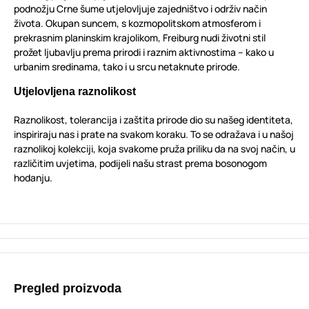
podnožju Crne šume utjelovljuje zajedništvo i održiv način
života. Okupan suncem, s kozmopolitskom atmosferom i
prekrasnim planinskim krajolikom, Freiburg nudi životni stil
prožet ljubavlju prema prirodi i raznim aktivnostima – kako u
urbanim sredinama, tako i u srcu netaknute prirode.
Utjelovljena raznolikost
Raznolikost, tolerancija i zaštita prirode dio su našeg identiteta,
inspiriraju nas i prate na svakom koraku. To se odražava i u našoj
raznolikoj kolekciji, koja svakome pruža priliku da na svoj način, u
različitim uvjetima, podijeli našu strast prema bosonogom
hodanju.
Pregled proizvoda