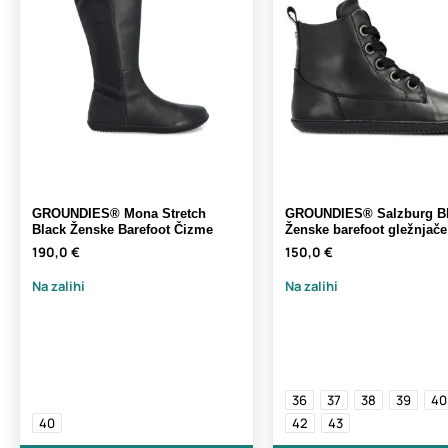
GROUNDIES® Mona Stretch
GROUNDIES® Salzburg B
Black Ženske Barefoot Čizme
Ženske barefoot gležnjače
190,0 €
150,0 €
Na zalihi
Na zalihi
36
37
38
39
40
40
42
43