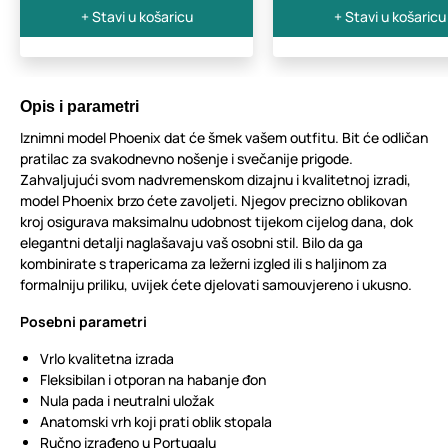
+ Stavi u košaricu
+ Stavi u košaricu
Opis i parametri
Iznimni model Phoenix dat će šmek vašem outfitu. Bit će odličan
pratilac za svakodnevno nošenje i svečanije prigode.
Zahvaljujući svom nadvremenskom dizajnu i kvalitetnoj izradi,
model Phoenix brzo ćete zavoljeti. Njegov precizno oblikovan
kroj osigurava maksimalnu udobnost tijekom cijelog dana, dok
elegantni detalji naglašavaju vaš osobni stil. Bilo da ga
kombinirate s trapericama za ležerni izgled ili s haljinom za
formalniju priliku, uvijek ćete djelovati samouvjereno i ukusno.
Posebni parametri
Vrlo kvalitetna izrada
Fleksibilan i otporan na habanje đon
Nula pada i neutralni uložak
Anatomski vrh koji prati oblik stopala
Ručno izrađeno u Portugalu