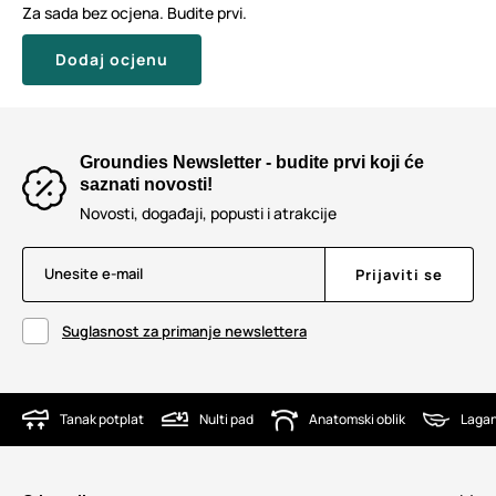
Za sada bez ocjena. Budite prvi.
Dodaj ocjenu
Groundies Newsletter - budite prvi koji će
saznati novosti!
Novosti, događaji, popusti i atrakcije
Unesite e-mail
Prijaviti se
Suglasnost za primanje newslettera
Tanak potplat
Nulti pad
Anatomski oblik
Lagan