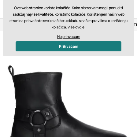
Ove web stranice koriste kolačiće. Kako bismo vam mogli ponuditi
sadržaj najviše kvalitete, koristimo kolačiće. Korištenjem naših web
stranica prihvaćate sve kolačiće u skladu s našim pravilima o korištenju
Povrat u roku od 14 dana
Brza dostava od 200 € BESPLA
kolačića. Više
ovdje
.
Ne prihvaćam
Prihvaćam