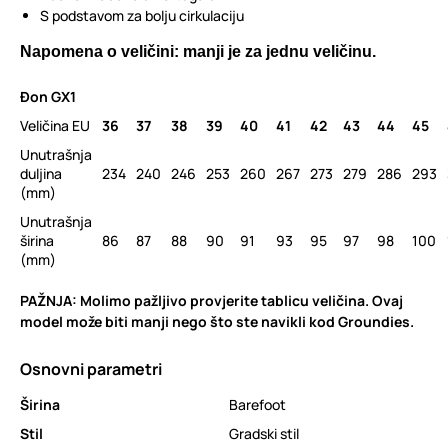
S podstavom za bolju cirkulaciju
Napomena o veličini: manji je za jednu veličinu.
Đon GX1
Veličina EU
36
37
38
39
40
41
42
43
44
45
Unutrašnja
duljina
234
240
246
253
260
267
273
279
286
293
(mm)
Unutrašnja
širina
86
87
88
90
91
93
95
97
98
100
(mm)
PAŽNJA: Molimo pažljivo provjerite tablicu veličina. Ovaj
model može biti manji nego što ste navikli kod Groundies.
Osnovni parametri
Širina
Barefoot
Stil
Gradski stil