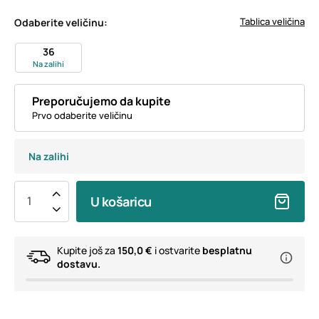
Tablica veličina
Odaberite veličinu:
36
Na zalihi
Preporučujemo da kupite
Prvo odaberite veličinu
Na zalihi
U košaricu
Kupite još za
150,0 €
i ostvarite
besplatnu
dostavu.