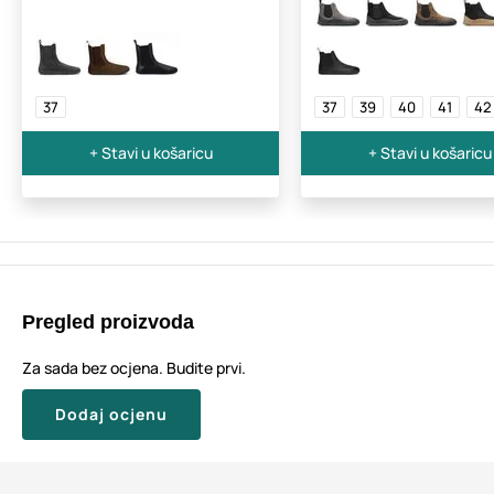
37
37
39
40
41
42
+ Stavi u košaricu
+ Stavi u košaricu
Pregled proizvoda
Za sada bez ocjena. Budite prvi.
Dodaj ocjenu