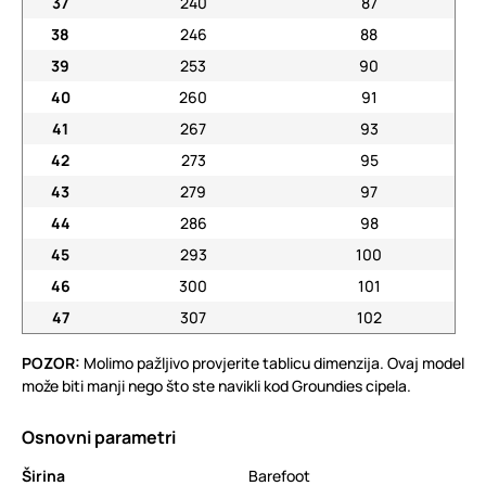
37
240
87
38
246
88
39
253
90
40
260
91
41
267
93
42
273
95
43
279
97
44
286
98
45
293
100
46
300
101
47
307
102
POZOR:
Molimo pažljivo provjerite tablicu dimenzija. Ovaj model
može biti manji nego što ste navikli kod Groundies cipela.
Osnovni parametri
Širina
Barefoot