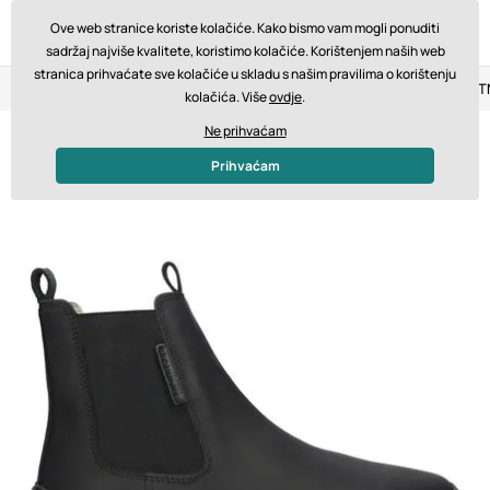
Ove web stranice koriste kolačiće. Kako bismo vam mogli ponuditi
sadržaj najviše kvalitete, koristimo kolačiće. Korištenjem naših web
stranica prihvaćate sve kolačiće u skladu s našim pravilima o korištenju
Povrat u roku od 14 dana
Brza dostava od 200 € BESPLA
kolačića. Više
ovdje
.
Ne prihvaćam
Prihvaćam