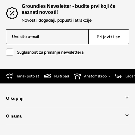
Groundies Newsletter - budite prvi koji će
saznati novosti!
Novosti, događaji, popusti i atrakcije
Unesite e-mail
Prijaviti se
Suglasnost za primanje newslettera
Tanak potplat
Nulti pad
Anatomski oblik
Lagan
O kupnji
O nama