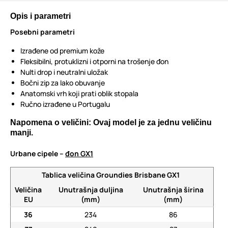
Opis i parametri
Posebni parametri
Izrađene od premium kože
Fleksibilni, protuklizni i otporni na trošenje đon
Nulti drop i neutralni uložak
Bočni zip za lako obuvanje
Anatomski vrh koji prati oblik stopala
Ručno izrađene u Portugalu
Napomena o veličini: Ovaj model je za jednu veličinu
manji.
Urbane cipele –
đon GX1
Tablica veličina Groundies Brisbane GX1
Veličina
Unutrašnja duljina
Unutrašnja širina
EU
(mm)
(mm)
36
234
86