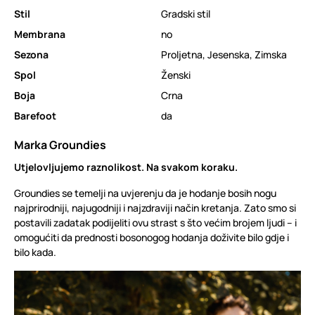
Stil
Gradski stil
Membrana
no
Sezona
Proljetna
,
Jesenska
,
Zimska
Spol
Ženski
Boja
Crna
Barefoot
da
Marka Groundies
Utjelovljujemo raznolikost. Na svakom koraku.
Groundies se temelji na uvjerenju da je hodanje bosih nogu
najprirodniji, najugodniji i najzdraviji način kretanja. Zato smo si
postavili zadatak podijeliti ovu strast s što većim brojem ljudi – i
omogućiti da prednosti bosonogog hodanja doživite bilo gdje i
bilo kada.