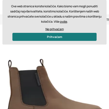
Ove web stranice koriste kolačiće. Kako bismo vam mogli ponuditi
sadržaj najviše kvalitete, koristimo kolačiće. Korištenjem naših web
stranica prihvaćate sve kolačiće u skladu s našim pravilima o korištenju
Povrat u roku od 14 dana
Brza dostava od 200 € BESPLA
kolačića. Više
ovdje
.
Ne prihvaćam
Prihvaćam