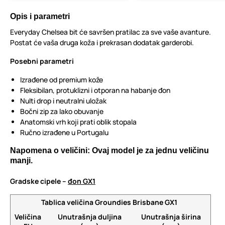
Opis i parametri
Everyday Chelsea bit će savršen pratilac za sve vaše avanture.
Postat će vaša druga koža i prekrasan dodatak garderobi.
Posebni parametri
Izrađene od premium kože
Fleksibilan, protuklizni i otporan na habanje đon
Nulti drop i neutralni uložak
Bočni zip za lako obuvanje
Anatomski vrh koji prati oblik stopala
Ručno izrađene u Portugalu
Napomena o veličini: Ovaj model je za jednu veličinu
manji.
Gradske cipele –
đon GX1
Tablica veličina Groundies Brisbane GX1
Veličina
Unutrašnja duljina
Unutrašnja širina