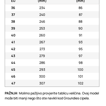
EU
(mm)
(mm)
36
234
86
37
240
87
38
246
88
39
253
90
40
260
91
41
267
93
42
273
95
43
279
97
44
286
98
45
293
100
46
300
101
47
307
102
PAŽNJA:
Molimo pažljivo provjerite tablicu veličina. Ovaj model
može biti manji nego što ste navikli kod Groundies cipela.