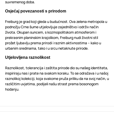
suvremenog doba.
Osjećaj povezanosti s prirodom
Freiburg je grad koji gleda u budućnost. Ova zelena metropola u
podnožju Crne šume utjelovljuje zajedništvo i održiv način
života. Okupan suncem, s kozmopolitskom atmosferom i
prekrasnim planinskim krajolikom, Freiburg nudi životni stil
prožet ljubavlju prema prirodi i raznim aktivnostima – kako u
urbanim sredinama, tako i u srcu netaknute prirode.
Utjelovljena raznolikost
Raznolikost, tolerancija i zaštita prirode dio su našeg identiteta,
inspiriraju nas i prate na svakom koraku. To se odražava i u našoj
raznolikoj kolekciji, koja svakome pruža priliku da na svoj način, u
različitim uvjetima, podijeli našu strast prema bosonogom
hodanju.