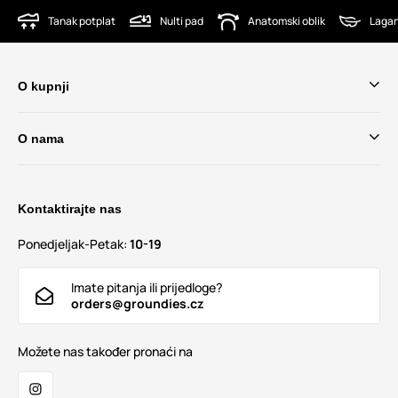
Tanak potplat
Nulti pad
Anatomski oblik
Lagan
O kupnji
O nama
Kontaktirajte nas
Ponedjeljak-Petak:
10-19
Imate pitanja ili prijedloge?
orders@groundies.cz
Možete nas također pronaći na