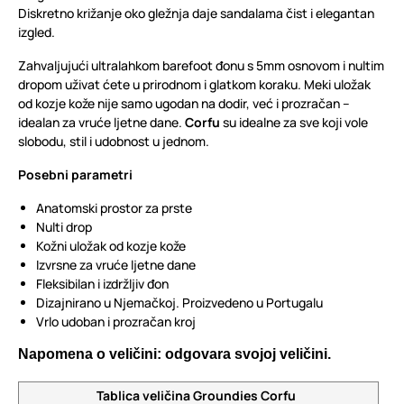
Diskretno križanje oko gležnja daje sandalama čist i elegantan
izgled.
Zahvaljujući ultralahkom barefoot đonu s 5mm osnovom i nultim
dropom uživat ćete u prirodnom i glatkom koraku. Meki uložak
od kozje kože nije samo ugodan na dodir, već i prozračan –
idealan za vruće ljetne dane.
Corfu
su idealne za sve koji vole
slobodu, stil i udobnost u jednom.
Posebni parametri
Anatomski prostor za prste
Nulti drop
Kožni uložak od kozje kože
Izvrsne za vruće ljetne dane
Fleksibilan i izdržljiv đon
Dizajnirano u Njemačkoj. Proizvedeno u Portugalu
Vrlo udoban i prozračan kroj
Napomena o veličini: odgovara svojoj veličini.
Tablica veličina Groundies Corfu