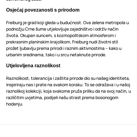
Osjećaj povezanosti s prirodom
Freiburg je grad koji gleda u budućnost. Ova zelena metropola u
podnožju Crne šume utjelovljuje zajedništvo i održiv način
života. Okupan suncem, s kozmopolitskom atmosferom i
prekrasnim planinskim krajolikom, Freiburg nudi životni stil
prožet ljubavlju prema prirodi i raznim aktivnostima – kako u
urbanim sredinama, tako i u srcu netaknute prirode.
Utjelovljena raznolikost
Raznolikost, tolerancija i zaštita prirode dio su našeg identiteta,
inspiriraju nas i prate na svakom koraku. To se odražava i u našoj
raznolikoj kolekciji, koja svakome pruža priliku da na svoj način, u
različitim uvjetima, podijeli našu strast prema bosonogom
hodanju.