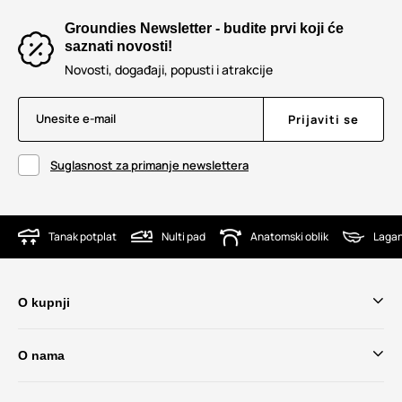
Groundies Newsletter - budite prvi koji će
saznati novosti!
Novosti, događaji, popusti i atrakcije
Unesite e-mail
Prijaviti se
Suglasnost za primanje newslettera
Tanak potplat
Nulti pad
Anatomski oblik
Lagan
O kupnji
O nama