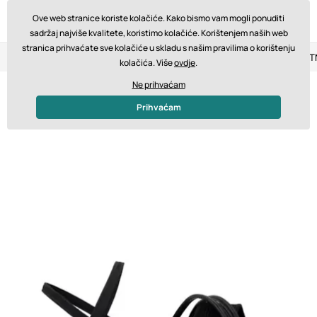
Ove web stranice koriste kolačiće. Kako bismo vam mogli ponuditi
sadržaj najviše kvalitete, koristimo kolačiće. Korištenjem naših web
stranica prihvaćate sve kolačiće u skladu s našim pravilima o korištenju
Povrat u roku od 14 dana
Brza dostava od 200 € BESPLA
kolačića. Više
ovdje
.
Ne prihvaćam
Prihvaćam