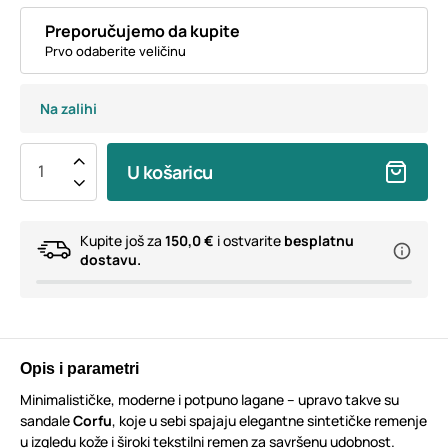
Preporučujemo da kupite
Prvo odaberite veličinu
Na zalihi
U košaricu
Kupite još za
150,0 €
i ostvarite
besplatnu
dostavu.
Opis i parametri
Minimalističke, moderne i potpuno lagane – upravo takve su
sandale
Corfu
, koje u sebi spajaju elegantne sintetičke remenje
u izgledu kože i široki tekstilni remen za savršenu udobnost.