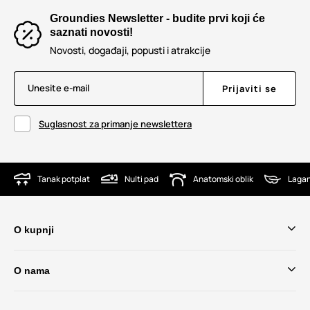
Groundies Newsletter - budite prvi koji će
saznati novosti!
Novosti, događaji, popusti i atrakcije
Unesite e-mail
Prijaviti se
Suglasnost za primanje newslettera
Tanak potplat
Nulti pad
Anatomski oblik
Lagan
O kupnji
O nama