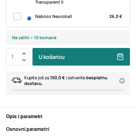
Transparent II
Naboso Neuroball
26,0 €
Na zalihi > 10 komand
U košaricu
Kupite još za
150,0 €
i ostvarite
besplatnu
dostavu.
Opis i parametri
Osnovni parametri