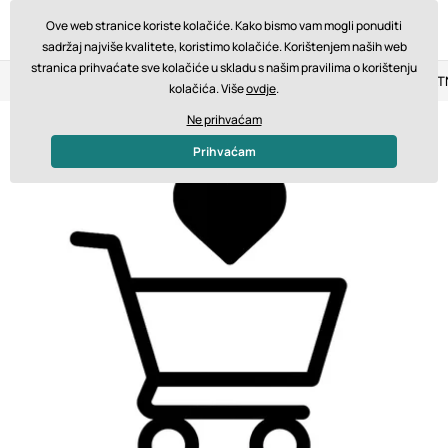
Ove web stranice koriste kolačiće. Kako bismo vam mogli ponuditi
sadržaj najviše kvalitete, koristimo kolačiće. Korištenjem naših web
stranica prihvaćate sve kolačiće u skladu s našim pravilima o korištenju
Povrat u roku od 14 dana
Brza dostava od 200 € BESPLA
kolačića. Više
ovdje
.
Ne prihvaćam
Prihvaćam