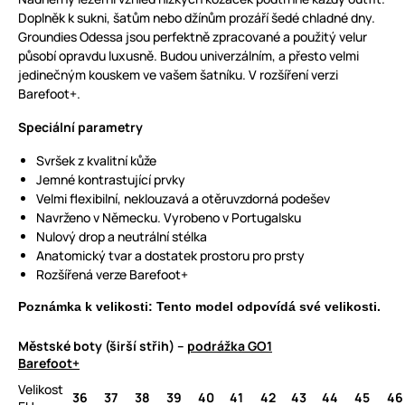
Doplněk k sukni, šatům nebo džínům prozáří šedé chladné dny.
Groundies Odessa jsou perfektně zpracované a použitý velur
působí opravdu luxusně. Budou univerzálním, a přesto velmi
jedinečným kouskem ve vašem šatníku. V rozšíření verzi
Barefoot+.
Speciální parametry
Svršek z kvalitní kůže
Jemné kontrastující prvky
Velmi flexibilní, neklouzavá a otěruvzdorná podešev
Navrženo v Německu. Vyrobeno v Portugalsku
Nulový drop a neutrální stélka
Anatomický tvar a dostatek prostoru pro prsty
Rozšířená verze Barefoot+
Poznámka k velikosti: Tento model odpovídá své velikosti.
Městské boty (širší střih) –
podrážka GO1
Barefoot+
Velikost
36
37
38
39
40
41
42
43
44
45
46