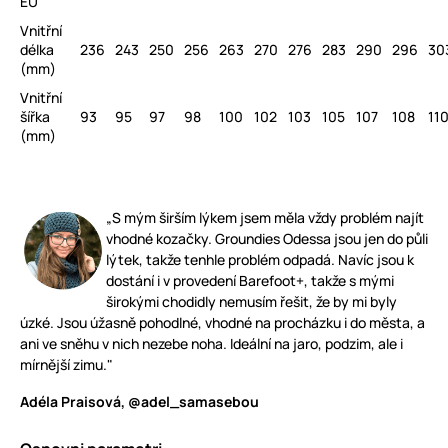
EU
Vnitřní
délka
236
243
250
256
263
270
276
283
290
296
30
(mm)
Vnitřní
šířka
93
95
97
98
100
102
103
105
107
108
11
(mm)
„S mým širším lýkem jsem měla vždy problém najít
vhodné kozačky. Groundies Odessa jsou jen do půli
lýtek, takže tenhle problém odpadá. Navíc jsou k
dostání i v provedení Barefoot+, takže s mými
širokými chodidly nemusím řešit, že by mi byly
úzké. Jsou úžasně pohodlné, vhodné na procházku i do města, a
ani ve sněhu v nich nezebe noha. Ideální na jaro, podzim, ale i
mírnější zimu."
Adéla Praisová, @adel_samasebou