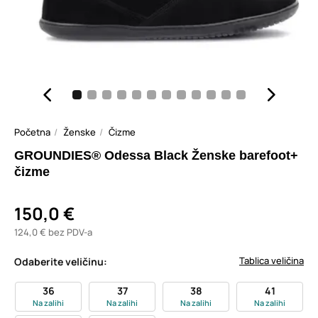
Početna
Ženske
Čizme
GROUNDIES® Odessa Black Ženske barefoot+
čizme
150,0 €
124,0 € bez PDV-a
Tablica veličina
Odaberite veličinu:
36
37
38
41
Na zalihi
Na zalihi
Na zalihi
Na zalihi