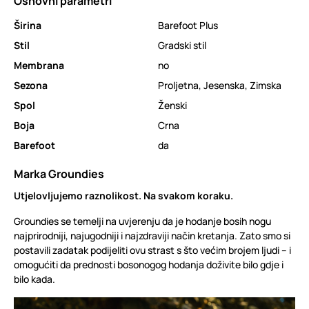
Osnovni parametri
Širina
Barefoot Plus
Stil
Gradski stil
Membrana
no
Sezona
Proljetna
,
Jesenska
,
Zimska
Spol
Ženski
Boja
Crna
Barefoot
da
Marka Groundies
Utjelovljujemo raznolikost. Na svakom koraku.
Groundies se temelji na uvjerenju da je hodanje bosih nogu
najprirodniji, najugodniji i najzdraviji način kretanja. Zato smo si
postavili zadatak podijeliti ovu strast s što većim brojem ljudi – i
omogućiti da prednosti bosonogog hodanja doživite bilo gdje i
bilo kada.