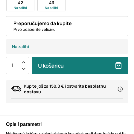
42
43
Na zalihi
Na zalihi
Preporučujemo da kupite
Prvo odaberite veličinu
Na zalihi
U košaricu
Kupite još za
150,0 €
i ostvarite
besplatnu
dostavu.
Opis i parametri
Nádherný ležérní vzhled nízkých kozaček podtrhne každý outfit.