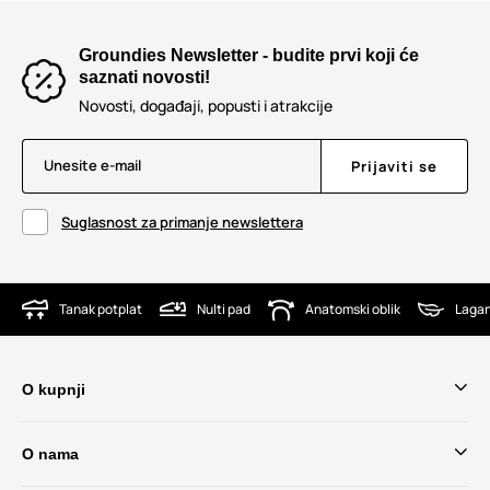
Groundies Newsletter - budite prvi koji će
saznati novosti!
Novosti, događaji, popusti i atrakcije
Unesite e-mail
Prijaviti se
Suglasnost za primanje newslettera
Tanak potplat
Nulti pad
Anatomski oblik
Lagan
O kupnji
O nama