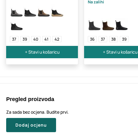
Na zalihi
37
39
40
41
42
36
37
38
39
+ Stavi u košaricu
+ Stavi u košaricu
Pregled proizvoda
Za sada bez ocjena. Budite prvi.
Dodaj ocjenu