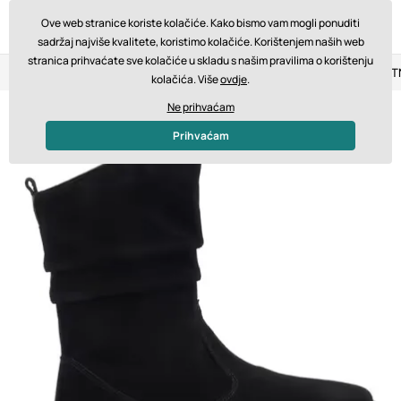
Ove web stranice koriste kolačiće. Kako bismo vam mogli ponuditi
sadržaj najviše kvalitete, koristimo kolačiće. Korištenjem naših web
stranica prihvaćate sve kolačiće u skladu s našim pravilima o korištenju
Povrat u roku od 14 dana
Brza dostava od 200 € BESPLA
kolačića. Više
ovdje
.
Ne prihvaćam
Prihvaćam