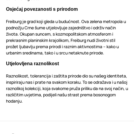
Osjećaj povezanosti s prirodom
Freiburg je grad koji gleda u budućnost. Ova zelena metropola u
podnožju Crne šume utjelovljuje zajedništvo i održiv način
života. Okupan suncem, s kozmopolitskom atmosferom i
prekrasnim planinskim krajolikom, Freiburg nudi životni stil
prožet ljubavlju prema prirodi i raznim aktivnostima – kako u
urbanim sredinama, tako i u srcu netaknute prirode.
Utjelovljena raznolikost
Raznolikost, tolerancija i zaštita prirode dio su našeg identiteta,
inspiriraju nas i prate na svakom koraku. To se odražava i u našoj
raznolikoj kolekciji, koja svakome pruža priliku da na svoj način, u
različitim uvjetima, podijeli našu strast prema bosonogom
hodanju.