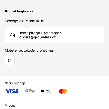
Kontaktirajte nas
Ponedjeljak-Petak:
10-19
Imate pitanja ili prijedloge?
orders@groundies.cz
Možete nas također pronaći na
Načini plaćanja:
Prijevoz: