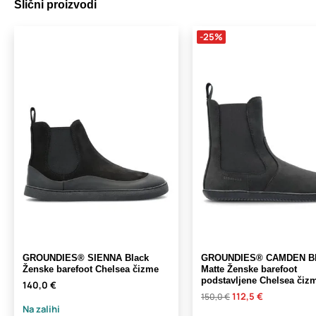
Slični proizvodi
-25%
GROUNDIES® SIENNA Black
GROUNDIES® CAMDEN Bl
Ženske barefoot Chelsea čizme
Matte Ženske barefoot
podstavljene Chelsea čiz
140,0 €
112,5 €
150,0 €
Na zalihi