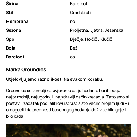
Širina
Barefoot
Stil
Gradski stil
Membrana
no
Sezona
Proljetna
,
Ljetna
,
Jesenska
Spol
Dječje
,
Holčičí
,
Klučičí
Boja
Bež
Barefoot
da
Marka Groundies
Utjelovljujemo raznolikost. Na svakom koraku.
Groundies se temelji na uvjerenju da je hodanje bosih nogu
najprirodniji, najugodniji i najzdraviji način kretanja. Zato smo si
postavili zadatak podijeliti ovu strast s što većim brojem ljudi – i
omogućiti da prednosti bosonogog hodanja doživite bilo gdje i
bilo kada.