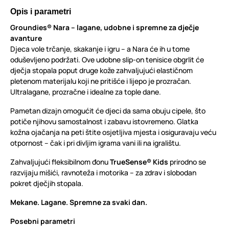
Opis i parametri
Groundies® Nara – lagane, udobne i spremne za dječje
avanture
Djeca vole trčanje, skakanje i igru – a Nara će ih u tome
oduševljeno podržati. Ove udobne slip-on tenisice obgrlit će
dječja stopala poput druge kože zahvaljujući elastičnom
pletenom materijalu koji ne pritišće i lijepo je prozračan.
Ultralagane, prozračne i idealne za tople dane.
Pametan dizajn omogućit će djeci da sama obuju cipele, što
potiče njihovu samostalnost i zabavu istovremeno. Glatka
kožna ojačanja na peti štite osjetljiva mjesta i osiguravaju veću
otpornost – čak i pri divljim igrama vani ili na igralištu.
Zahvaljujući fleksibilnom đonu
TrueSense® Kids
prirodno se
razvijaju mišići, ravnoteža i motorika – za zdrav i slobodan
pokret dječjih stopala.
Mekane. Lagane. Spremne za svaki dan.
Posebni parametri