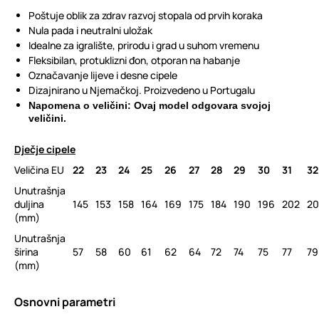
Poštuje oblik za zdrav razvoj stopala od prvih koraka
Nula pada i neutralni uložak
Idealne za igralište, prirodu i grad u suhom vremenu
Fleksibilan, protuklizni đon, otporan na habanje
Označavanje lijeve i desne cipele
Dizajnirano u Njemačkoj. Proizvedeno u Portugalu
Napomena o veličini: Ovaj model odgovara svojoj
veličini.
Dječje cipele
Veličina EU
22
23
24
25
26
27
28
29
30
31
32
Unutrašnja
duljina
145
153
158
164
169
175
184
190
196
202
20
(mm)
Unutrašnja
širina
57
58
60
61
62
64
72
74
75
77
79
(mm)
Osnovni parametri