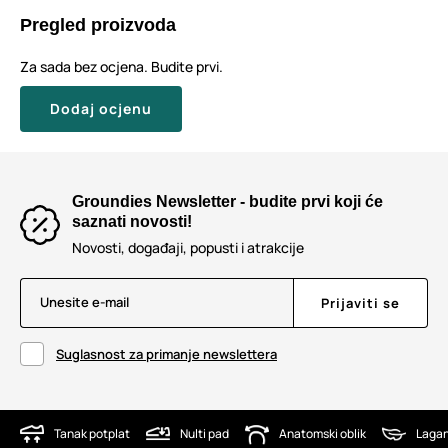
Pregled proizvoda
Za sada bez ocjena. Budite prvi.
Dodaj ocjenu
Groundies Newsletter - budite prvi koji će
saznati novosti!
Novosti, događaji, popusti i atrakcije
Unesite e-mail
Prijaviti se
Suglasnost za primanje newslettera
Tanak potplat
Nulti pad
Anatomski oblik
Lagan