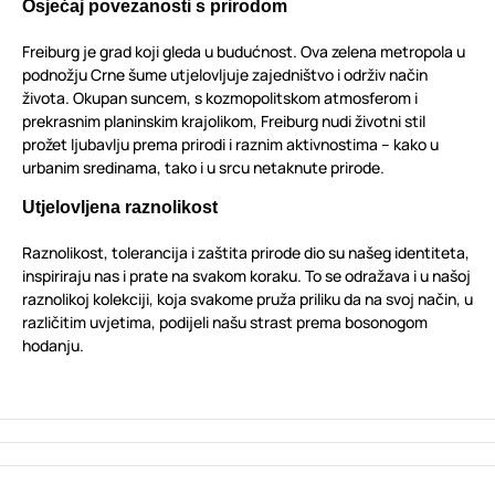
Osjećaj povezanosti s prirodom
Freiburg je grad koji gleda u budućnost. Ova zelena metropola u
podnožju Crne šume utjelovljuje zajedništvo i održiv način
života. Okupan suncem, s kozmopolitskom atmosferom i
prekrasnim planinskim krajolikom, Freiburg nudi životni stil
prožet ljubavlju prema prirodi i raznim aktivnostima – kako u
urbanim sredinama, tako i u srcu netaknute prirode.
Utjelovljena raznolikost
Raznolikost, tolerancija i zaštita prirode dio su našeg identiteta,
inspiriraju nas i prate na svakom koraku. To se odražava i u našoj
raznolikoj kolekciji, koja svakome pruža priliku da na svoj način, u
različitim uvjetima, podijeli našu strast prema bosonogom
hodanju.