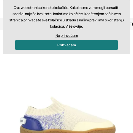
Ove web stranice koriste kolačiće. Kako bismo vam mogli ponuditi
sadržaj najviše kvalitete, koristimo kolačiće. Korištenjem naših web
stranica prihvaćate sve kolačiće u skladu s našim pravilima o korištenju
Povrat u roku od 14 dana
Brza dostava od 200 € BESPLA
kolačića. Više
ovdje
.
Ne prihvaćam
Prihvaćam