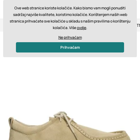
Ove web stranice koriste kolačiće. Kako bismo vam mogli ponuditi
sadržaj najviše kvalitete, koristimo kolačiće. Korištenjem naših web
stranica prihvaćate sve kolačiće u skladu s našim pravilima o korištenju
Povrat u roku od 14 dana
Brza dostava od 200 € BESPLA
kolačića. Više
ovdje
.
Ne prihvaćam
Prihvaćam