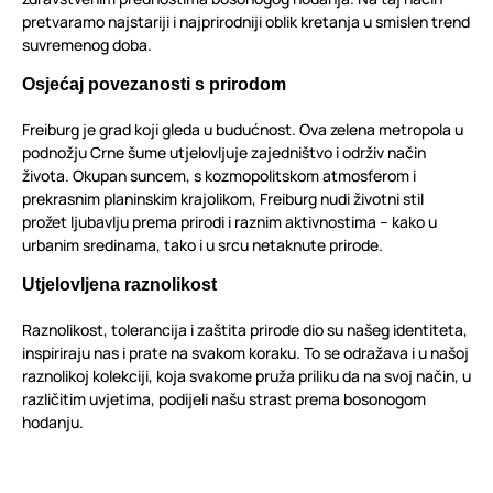
pretvaramo najstariji i najprirodniji oblik kretanja u smislen trend
suvremenog doba.
Osjećaj povezanosti s prirodom
Freiburg je grad koji gleda u budućnost. Ova zelena metropola u
podnožju Crne šume utjelovljuje zajedništvo i održiv način
života. Okupan suncem, s kozmopolitskom atmosferom i
prekrasnim planinskim krajolikom, Freiburg nudi životni stil
prožet ljubavlju prema prirodi i raznim aktivnostima – kako u
urbanim sredinama, tako i u srcu netaknute prirode.
Utjelovljena raznolikost
Raznolikost, tolerancija i zaštita prirode dio su našeg identiteta,
inspiriraju nas i prate na svakom koraku. To se odražava i u našoj
raznolikoj kolekciji, koja svakome pruža priliku da na svoj način, u
različitim uvjetima, podijeli našu strast prema bosonogom
hodanju.