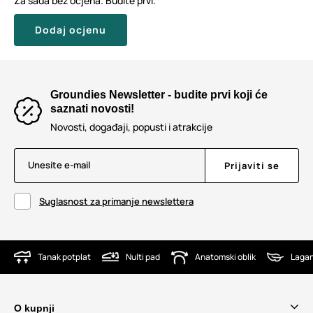
Za sada bez ocjena. Budite prvi.
Dodaj ocjenu
Groundies Newsletter - budite prvi koji će
saznati novosti!
Novosti, događaji, popusti i atrakcije
Unesite e-mail
Prijaviti se
Suglasnost za primanje newslettera
Tanak potplat
Nulti pad
Anatomski oblik
Lagan
O kupnji