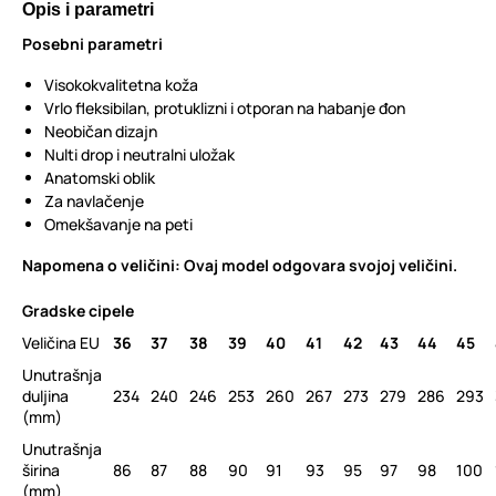
Opis i parametri
Posebni parametri
Visokokvalitetna koža
Vrlo fleksibilan, protuklizni i otporan na habanje đon
Neobičan dizajn
Nulti drop i neutralni uložak
Anatomski oblik
Za navlačenje
Omekšavanje na peti
Napomena o veličini: Ovaj model odgovara svojoj veličini.
Gradske cipele
Veličina EU
36
37
38
39
40
41
42
43
44
45
Unutrašnja
duljina
234
240
246
253
260
267
273
279
286
293
(mm)
Unutrašnja
širina
86
87
88
90
91
93
95
97
98
100
(mm)