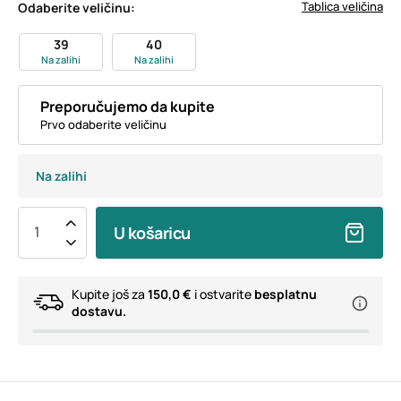
Tablica veličina
Odaberite veličinu:
39
40
Na zalihi
Na zalihi
Preporučujemo da kupite
Prvo odaberite veličinu
Na zalihi
U košaricu
Kupite još za
150,0 €
i ostvarite
besplatnu
dostavu.