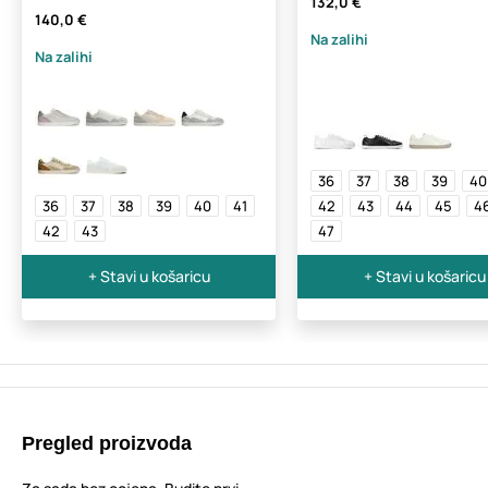
132,0 €
140,0 €
Na zalihi
Na zalihi
36
37
38
39
40
36
37
38
39
40
41
42
43
44
45
4
42
43
47
+ Stavi u košaricu
+ Stavi u košaricu
Pregled proizvoda