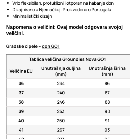
Vrlo fleksibilan, protuklizni i otporan na habanje đon
Dizajnirano u Njemačkoj. Proizvedeno u Portugalu
Minimalistički dizajn
Napomena o veličini: Ovaj model odgovara svojoj
veličini.
Gradske cipele –
đon GO1
Tablica veličina Groundies Nova GO1
Unutrašnja duljina
Unutrašnja širina
Veličina EU
(mm)
(mm)
36
234
86
37
240
87
38
246
88
39
253
90
40
260
91
41
267
93