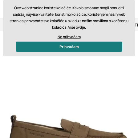
Ove web stranice koriste kolačiće. Kako bismo vam mogli ponuditi
sadržaj najviše kvalitete, koristimo kolačiće. Korištenjem naših web
stranica prihvaćate sve kolačiće u skladu s našim pravilima o korištenju
Povrat u roku od 14 dana
Brza dostava od 200 € BESPLA
kolačića. Više
ovdje
.
Ne prihvaćam
Prihvaćam