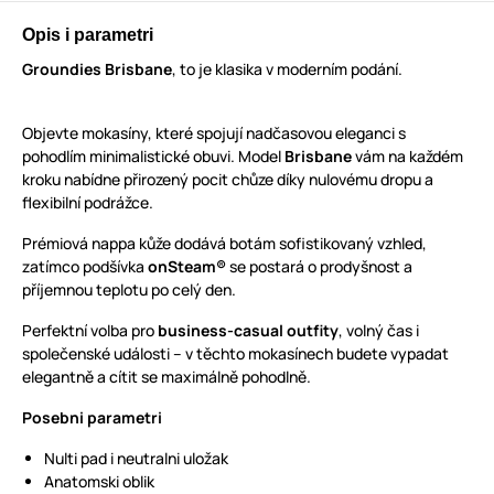
Opis i parametri
Groundies Brisbane
, to je klasika v moderním podání.
Objevte mokasíny, které spojují nadčasovou eleganci s
pohodlím minimalistické obuvi. Model
Brisbane
vám na každém
kroku nabídne přirozený pocit chůze díky nulovému dropu a
flexibilní podrážce.
Prémiová nappa kůže dodává botám sofistikovaný vzhled,
zatímco podšívka
onSteam®
se postará o prodyšnost a
příjemnou teplotu po celý den.
Perfektní volba pro
business-casual outfity
, volný čas i
společenské události – v těchto mokasínech budete vypadat
elegantně a cítit se maximálně pohodlně.
Posebni parametri
Nulti pad i neutralni uložak
Anatomski oblik