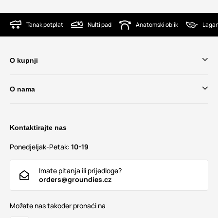
Tanak potplat
Nulti pad
Anatomski oblik
Lagan
O kupnji
O nama
Kontaktirajte nas
Ponedjeljak-Petak:
10-19
Imate pitanja ili prijedloge?
orders@groundies.cz
Možete nas također pronaći na