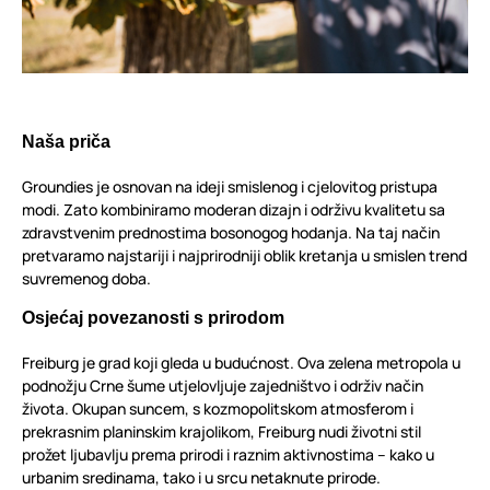
Naša priča
Groundies je osnovan na ideji smislenog i cjelovitog pristupa
modi. Zato kombiniramo moderan dizajn i održivu kvalitetu sa
zdravstvenim prednostima bosonogog hodanja. Na taj način
pretvaramo najstariji i najprirodniji oblik kretanja u smislen trend
suvremenog doba.
Osjećaj povezanosti s prirodom
Freiburg je grad koji gleda u budućnost. Ova zelena metropola u
podnožju Crne šume utjelovljuje zajedništvo i održiv način
života. Okupan suncem, s kozmopolitskom atmosferom i
prekrasnim planinskim krajolikom, Freiburg nudi životni stil
prožet ljubavlju prema prirodi i raznim aktivnostima – kako u
urbanim sredinama, tako i u srcu netaknute prirode.