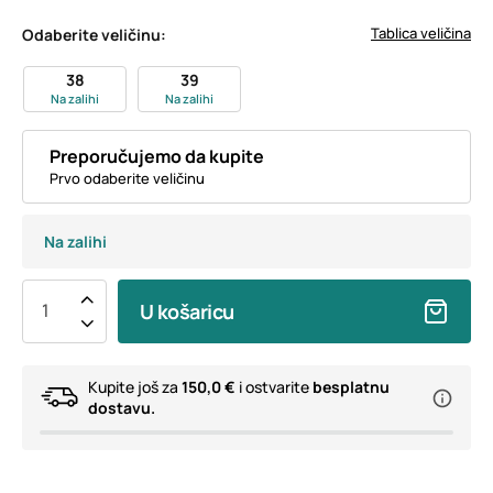
Tablica veličina
Odaberite veličinu:
38
39
Na zalihi
Na zalihi
Preporučujemo da kupite
Prvo odaberite veličinu
Na zalihi
U košaricu
Kupite još za
150,0 €
i ostvarite
besplatnu
dostavu.