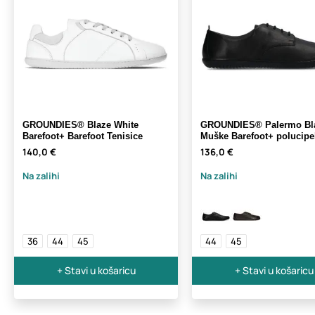
GROUNDIES® Blaze White
GROUNDIES® Palermo Bl
Barefoot+ Barefoot Tenisice
Muške Barefoot+ polucipe
140,0 €
136,0 €
Na zalihi
Na zalihi
36
44
45
44
45
+ Stavi u košaricu
+ Stavi u košaricu