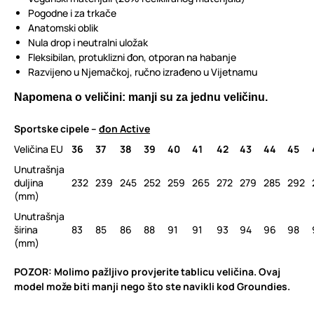
Pogodne i za trkače
Anatomski oblik
Nula drop i neutralni uložak
Fleksibilan, protuklizni đon, otporan na habanje
Razvijeno u Njemačkoj, ručno izrađeno u Vijetnamu
Napomena o veličini: manji su za jednu veličinu.
Sportske cipele –
đon Active
Veličina EU
36
37
38
39
40
41
42
43
44
45
Unutrašnja
duljina
232
239
245
252
259
265
272
279
285
292
(mm)
Unutrašnja
širina
83
85
86
88
91
91
93
94
96
98
(mm)
POZOR: Molimo pažljivo provjerite tablicu veličina. Ovaj
model može biti manji nego što ste navikli kod Groundies.