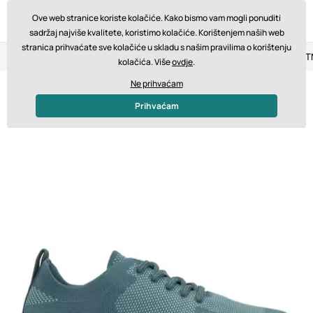
Ove web stranice koriste kolačiće. Kako bismo vam mogli ponuditi
sadržaj najviše kvalitete, koristimo kolačiće. Korištenjem naših web
stranica prihvaćate sve kolačiće u skladu s našim pravilima o korištenju
Povrat u roku od 14 dana
Brza dostava od 200 € BESPLA
kolačića. Više
ovdje
.
Ne prihvaćam
Prihvaćam