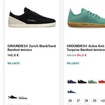
GROUNDIES® Zurich Black/Sand
GROUNDIES® Active Knit
Barefoot tenisice
Turqoise Barefoot tenisice
140,0 €
84,0 €
120,0 €
Na zalihi
Na zalihi
36
37
38
39
40