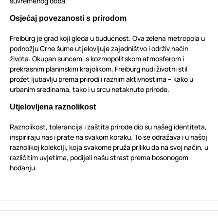
suvremenog doba.
Osjećaj povezanosti s prirodom
Freiburg je grad koji gleda u budućnost. Ova zelena metropola u
podnožju Crne šume utjelovljuje zajedništvo i održiv način
života. Okupan suncem, s kozmopolitskom atmosferom i
prekrasnim planinskim krajolikom, Freiburg nudi životni stil
prožet ljubavlju prema prirodi i raznim aktivnostima – kako u
urbanim sredinama, tako i u srcu netaknute prirode.
Utjelovljena raznolikost
Raznolikost, tolerancija i zaštita prirode dio su našeg identiteta,
inspiriraju nas i prate na svakom koraku. To se odražava i u našoj
raznolikoj kolekciji, koja svakome pruža priliku da na svoj način, u
različitim uvjetima, podijeli našu strast prema bosonogom
hodanju.