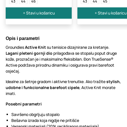
43
44
46
43
44
45
+ Stavi u košaricu
+ Stavi u košaricu
Opis i parametri
Groundies
Active Knit
su tenisice dizajnirane za kretanje.
Lagani pleteni gornji dio
prilagođava se stopalu poput druge
kože, prozračan je i maksimalno fleksibilan. Đon TrueSense®
Active podržava prirodnu dinamiku i osigurava pravi barefoot
osjećaj.
Idealne za šetnje gradom i aktivne trenutke. Ako tražite
stylish,
udobne i funkcionalne barefoot cipele
, Active Knit morate
imati.
Posebni parametri
Savršeno obgrljuju stopalo
Bešavna izrada koja nigdje ne pritišće
Veganski materijali (20% recikliranog materijala)