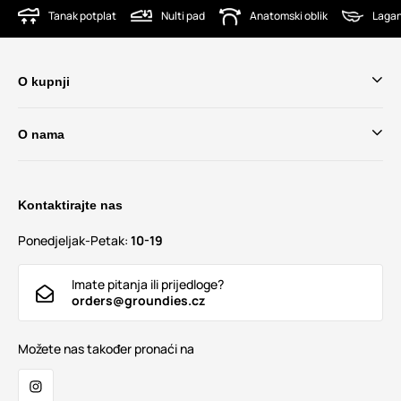
Tanak potplat
Nulti pad
Anatomski oblik
Lagan
O kupnji
O nama
Kontaktirajte nas
Ponedjeljak-Petak:
10-19
Imate pitanja ili prijedloge?
orders@groundies.cz
Možete nas također pronaći na