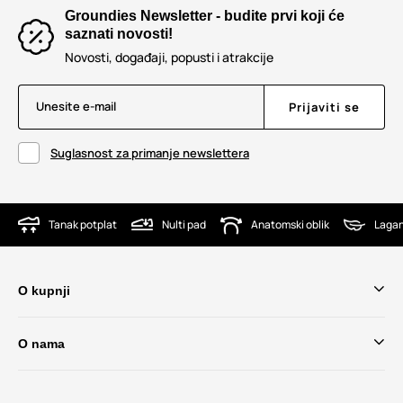
Groundies Newsletter - budite prvi koji će
saznati novosti!
Novosti, događaji, popusti i atrakcije
Unesite e-mail
Prijaviti se
Suglasnost za primanje newslettera
Tanak potplat
Nulti pad
Anatomski oblik
Lagan
O kupnji
O nama