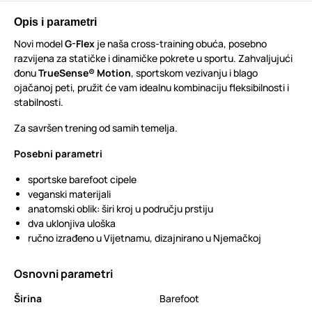
Opis i parametri
Novi model
G-Flex
je naša cross-training obuća, posebno
razvijena za statičke i dinamičke pokrete u sportu. Zahvaljujući
đonu
TrueSense® Motion
, sportskom vezivanju i blago
ojačanoj peti, pružit će vam idealnu kombinaciju fleksibilnosti i
stabilnosti.
Za savršen trening od samih temelja.
Posebni parametri
sportske barefoot cipele
veganski materijali
anatomski oblik: širi kroj u području prstiju
dva uklonjiva uloška
ručno izrađeno u Vijetnamu, dizajnirano u Njemačkoj
Osnovni parametri
Širina
Barefoot