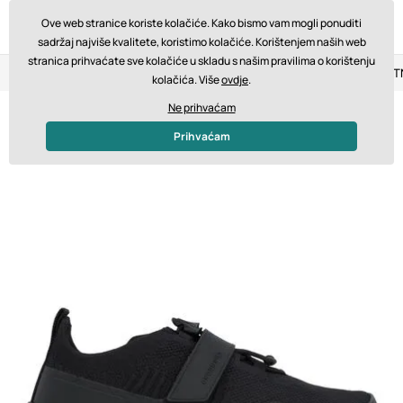
Ove web stranice koriste kolačiće. Kako bismo vam mogli ponuditi
sadržaj najviše kvalitete, koristimo kolačiće. Korištenjem naših web
stranica prihvaćate sve kolačiće u skladu s našim pravilima o korištenju
Povrat u roku od 14 dana
Brza dostava od 200 € BESPLA
kolačića. Više
ovdje
.
Ne prihvaćam
Prihvaćam