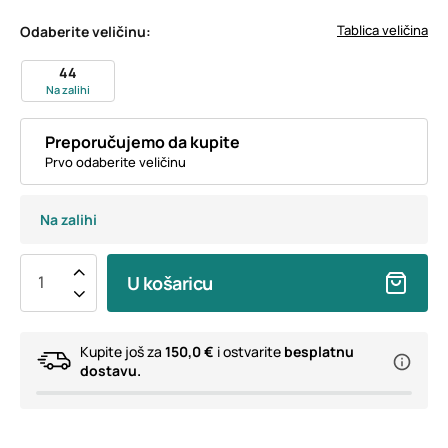
Tablica veličina
Odaberite veličinu:
44
Na zalihi
Preporučujemo da kupite
Prvo odaberite veličinu
Na zalihi
U košaricu
Kupite još za
150,0 €
i ostvarite
besplatnu
dostavu.